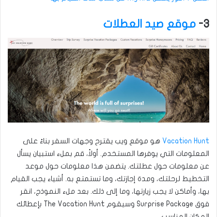
3-
موقع صيد العطلات
Vacation Hunt
هو موقع ويب يقترح وجهات السفر بناءً على
المعلومات التي يوفرها المستخدم. أولاً، قم بملء استبيان يسأل
عن معلومات حول عطلتك. يتضمن هذا معلومات حول موعد
التخطيط لرحلتك، ومدة إجازتك، وما تستمتع به. أشياء يجب القيام
بها، وأماكن لا يجب زيارتها، وما إلى ذلك. بعد ملء النموذج، انقر
فوق Surprise Package وسيقوم The Vacation Hunt بإعطائك
المكان المناسب.