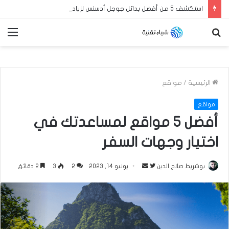
استكشف 5 من أفضل بدائل جوجل أدسنس لزيادة أرباح مدونة بلوجر العربية الخاصة بك في عام 2024
بحث
الق
عن
الرئيسية
/
مواقع
مواقع
أفضل 5 مواقع لمساعدتك في
اختيار وجهات السفر
بوشريط صلاح الدين
ت
أ
يونيو 14, 2023
2
3
2 دقائق
ا
ر
ب
س
ع
ل
ع
ب
ل
ر