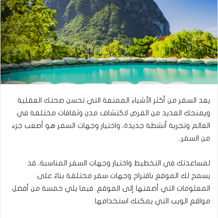
ى
ي
ت
د
و
ا
ي
إ
ت
ل
ر
ك
ت
ر
يعد السفر من أكثر الأشياء الممتعة التي تحسن صحتك العقلية
و
ويمنحك العديد من الفرص لاكتشاف مدن وثقافات مختلفة في
ن
العالم وتجربة أنشطة جديدة، واختيار وجهات السفر هو أصعب جزء
ي
من السفر..
ا
لمساعدتك في التخطيط واختيار وجهات السفر المناسبة، قد
يسمح لك الموقع باقتراح وجهات سفر مختلفة بناءً على
المعلومات التي أضفتها إلى الموقع. فيما يلي خمسة من أفضل
مواقع الويب التي يمكنك استخدامها.