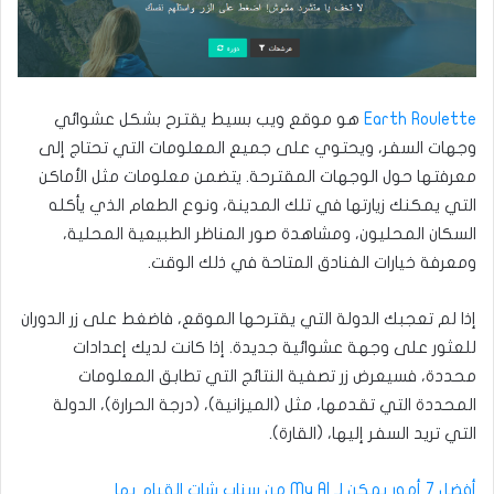
Earth Roulette
هو موقع ويب بسيط يقترح بشكل عشوائي
وجهات السفر، ويحتوي على جميع المعلومات التي تحتاج إلى
معرفتها حول الوجهات المقترحة. يتضمن معلومات مثل الأماكن
التي يمكنك زيارتها في تلك المدينة، ونوع الطعام الذي يأكله
السكان المحليون، ومشاهدة صور المناظر الطبيعية المحلية،
ومعرفة خيارات الفنادق المتاحة في ذلك الوقت.
إذا لم تعجبك الدولة التي يقترحها الموقع، فاضغط على زر الدوران
للعثور على وجهة عشوائية جديدة. إذا كانت لديك إعدادات
محددة، فسيعرض زر تصفية النتائج التي تطابق المعلومات
المحددة التي تقدمها، مثل (الميزانية)، (درجة الحرارة)، الدولة
التي تريد السفر إليها، (القارة).
أفضل 7 أمور يمكن لـ My AI من سناب شات القيام بها