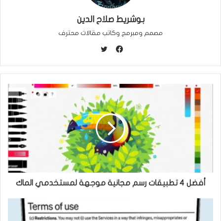
بوشريط صلاح الدين
مصمم ومبرمج وكاتب مقالات محترف
ت
و
ف
ي
ي
ت
س
ر
ب
و
ك
أفضل 4 تطبيقات رسم مجانية موجهة لمستخدمي الماك