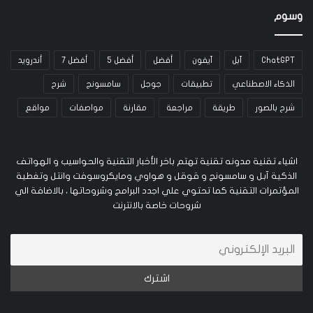
وسوم
ChatGPT
آبل
آيفون
أفضل
أفضل 5
أفضل 7
أندرويد
الذكاء الاصطناعي
تطبيقات
جوجل
سامسونج
شرح
شرح بالصور
طريقة
مراجعة
مقارنة
مواصفات
مواقع
اشياء تقنية مدونه تقنية تهتم باخر الأخبار التقنية والحواسيب و الهواتف
الذكية آبل و سامسونج و قوقل و هواوي ومايكروسوفت وانتل وتغطية
المؤتمرات التقنية كما تحتوي علي اجدد البرامج وشروحاتها ، بالاضافة الي
شروحات خاصة بالانترنت