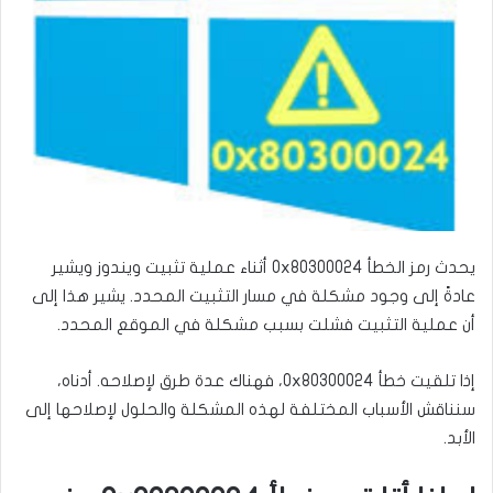
ى
ي
ت
د
و
ا
ي
إ
ت
ل
ر
ك
ت
ر
و
ن
يحدث رمز الخطأ 0x80300024 أثناء عملية تثبيت ويندوز ويشير
ي
عادةً إلى وجود مشكلة في مسار التثبيت المحدد. يشير هذا إلى
ا
أن عملية التثبيت فشلت بسبب مشكلة في الموقع المحدد.
إذا تلقيت خطأ 0x80300024، فهناك عدة طرق لإصلاحه. أدناه،
سنناقش الأسباب المختلفة لهذه المشكلة والحلول لإصلاحها إلى
الأبد.