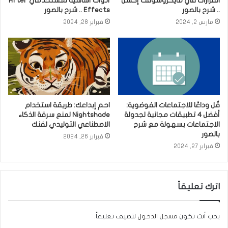
القرارات في مايكروسوفت إكسل
أدوات أساسية لمستخدمي After
.. شرح بالصور
Effects .. شرح بالصور
مارس 2, 2024
فبراير 28, 2024
قُل وداعًا للاجتماعات الفوضوية:
احمِ إبداعك: طريقة استخدام
أفضل 4 تطبيقات مجانية لجدولة
Nightshade لمنع سرقة الذكاء
الاجتماعات بسهولة مع شرح
الاصطناعي التوليدي لفنك
بالصور
فبراير 26, 2024
فبراير 27, 2024
اترك تعليقاً
يجب أنت تكون
مسجل الدخول
لتضيف تعليقاً.