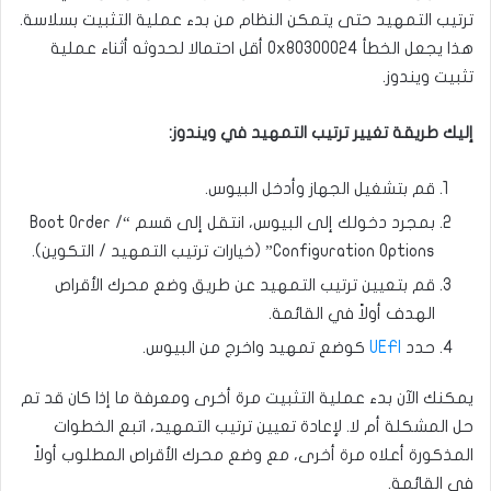
ترتيب التمهيد حتى يتمكن النظام من بدء عملية التثبيت بسلاسة.
هذا يجعل الخطأ 0x80300024 أقل احتمالا لحدوثه أثناء عملية
تثبيت ويندوز.
إليك طريقة تغيير ترتيب التمهيد في ويندوز:
قم بتشغيل الجهاز وأدخل البيوس.
بمجرد دخولك إلى البيوس، انتقل إلى قسم “Boot Order /
Configuration Options” (خيارات ترتيب التمهيد / التكوين).
قم بتعيين ترتيب التمهيد عن طريق وضع محرك الأقراص
الهدف أولاً في القائمة.
حدد
UEFI
كوضع تمهيد واخرج من البيوس.
يمكنك الآن بدء عملية التثبيت مرة أخرى ومعرفة ما إذا كان قد تم
حل المشكلة أم لا. لإعادة تعيين ترتيب التمهيد، اتبع الخطوات
المذكورة أعلاه مرة أخرى، مع وضع محرك الأقراص المطلوب أولاً
في القائمة.