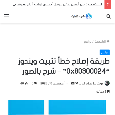
استكشف 5 من أفضل بدائل جوجل أدسنس لزيادة أرباح مدونة بلوجر العربية الخاصة بك في عام 2024
بحث
الق
عن
الرئيسية
/
برامج
برامج
طريقة إصلاح خطأ تثبيت ويندوز
“0x80300024” – شرح بالصور
بوشريط صلاح الدين
ت
أ
أغسطس 16, 2023
0
46
ا
ر
3 دقائق
ب
س
ع
ل
ع
ب
ل
ر