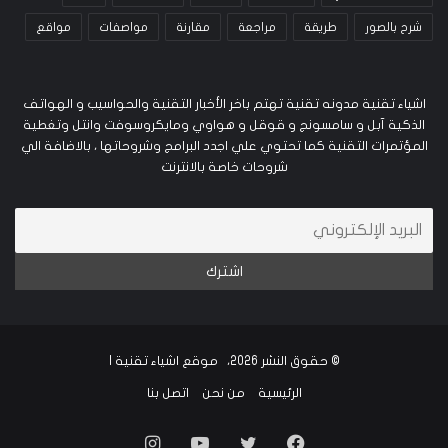
شرح بالصور
طريقة
مراجعة
مقارنة
مواصفات
مواقع
اشياء تقنية مدونه تقنية تهتم باخر الأخبار التقنية والحواسيب و الهواتف
الذكية آبل و سامسونج و قوقل و هواوي ومايكروسوفت وانتل وتغطية
المؤتمرات التقنية كما تحتوي علي اجدد البرامج وشروحاتها ، بالاضافة الي
شروحات خاصة بالانترنت
© حقوق النشر 2026، موقع اشياء تقنية |
الرئيسية
من نحن
اتصل بنا
فيسبوك
تويتر
يوتيوب
انستقرام