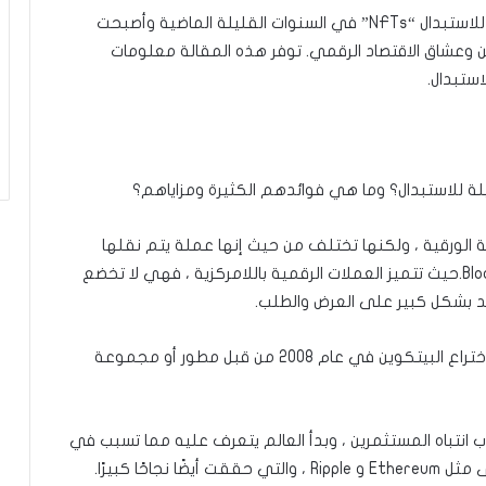
من ناحية أخرى ، ظهرت ما يسمى بالرموز غير القابلة للاستبدال “NFTs” في السنوات القليلة الماضية وأصبحت
 وعشاق الاقتصاد الرقمي. توفر هذه المقالة معلومات
ستبدال.
ة الورقية ، ولكنها تختلف من حيث إنها عملة يتم نقلها
بسهولة عبر الإنترنت عبر نظام رقمي يسمى Blockchain.حيث تتميز العملات الرقمية باللامركزية ، فهي لا تخضع
تمد بشكل كبير على العرض والطلب.
.حيث تم اختراع البيتكوين في عام 2008 من قبل مطور أو مجموعة
 انتباه المستثمرين ، وبدأ العالم يتعرف عليه مما تسبب في
حًا كبيرًا.