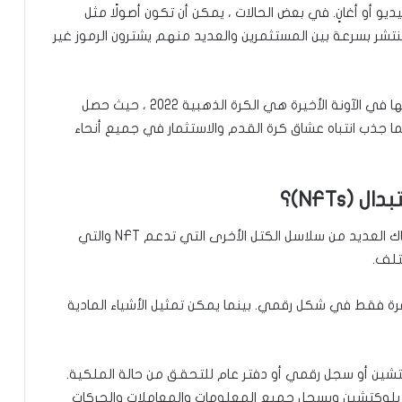
و أو أغانٍ. في بعض الحالات ، يمكن أن تكون أصولًا مثل
نتشر بسرعة بين المستثمرين والعديد منهم يشترون الرموز غير
من بين أهم الرموز غير القابلة للاستبدال التي تم بيعها في الآونة الأخيرة هي الكرة الذهبية 2022 ، حيث حصل
 بالمزاد على أصول رقمية في ديسمبر 2022 ، مما جذب انتباه عشاق كرة القدم والاستثمار في جميع أنحاء
(NFTs)؟
معظم NFTs مبنية على Ethereum blockchain. هناك العديد من سلاسل الكتل الأخرى التي تدعم NFT والتي
تلف.
ها متوفرة فقط في شكل رقمي. بينما يمكن تمثيل الأشياء المادية
تشين أو سجل رقمي أو دفتر عام للتحقق من حالة الملكية.
لأنه يعتمد أيضًا على بلوكتشين ويسجل جميع المعلومات والمعاملات والحركات