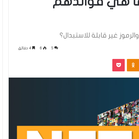
وما هي فوائدهم
لرموز غير قابلة للاستبدال؟
5
6
4 دقائق
Odnoklassniki
بوكيت