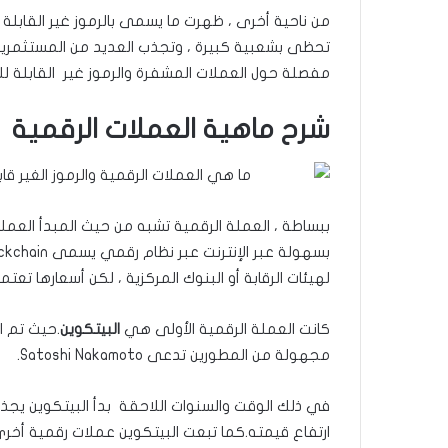
تحظى بشعبية كبيرة ، وتجذب العديد من المستثمرين
مفصلة حول العملات المشفرة والرموز غير القابلة للا
شرح ماهية العملات الرقمية
ببساطة ، العملة الرقمية تشبه من حيث المبدأ العمل
لهيئات الرقابة أو البنوك المركزية ، لكن أسعارها تع
كانت العملة الرقمية الأولى هي
البيتكوين
مجهولة من المطورين تدعى Satoshi Nakamoto.
في ذلك الوقت والسنوات اللاحقة بدأ البيتكوين يجذب
ارتفاع قيمته.كما تبعت البيتكوين عملات رقمية أخرى مثل Ethereum و Ripple ، والتي حققت أيضًا نجا