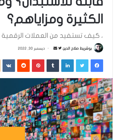
قابلة للاستبدال؟ 
الكثيرة ومزاياهم؟
، كيف تستفيد من العملات الرقمية وا
بوشريط صلاح الدين
ت
أ
ديسمبر 30, 2022
ا
ر
فيسبوك
تويتر
لينكدإن
‏Tumblr
بينتيريست
‏Reddit
‏VKontakte
ب
س
ع
ل
ع
ب
ل
ر
ى
ي
ت
د
و
ا
ي
إ
ت
ل
ر
ك
ت