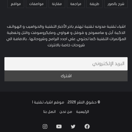
شرح بالصور
طريقة
مراجعة
مقارنة
مواصفات
مواقع
اشياء تقنية مدونه تقنية تهتم باخر الأخبار التقنية والحواسيب و الهواتف
الذكية آبل و سامسونج و قوقل و هواوي ومايكروسوفت وانتل وتغطية
المؤتمرات التقنية كما تحتوي علي اجدد البرامج وشروحاتها ، بالاضافة الي
شروحات خاصة بالانترنت
© حقوق النشر 2026، موقع اشياء تقنية |
الرئيسية
من نحن
اتصل بنا
فيسبوك
تويتر
يوتيوب
انستقرام