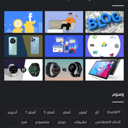
وسوم
ChatGPT
آبل
آيفون
أفضل
أفضل 5
أفضل 7
أندرويد
الذكاء الاصطناعي
تطبيقات
جوجل
سامسونج
شرح