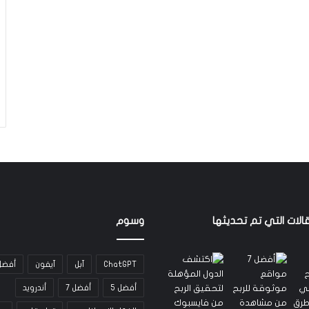
الات التي تم تحديثها
وسوم
ChatGPT
آبل
آيفون
أفضل
أفضل 5
أفضل 7
أندرويد