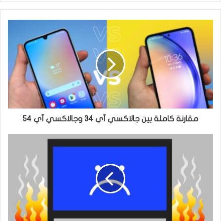
ي
ي
ت
س
ر
ب
و
ك
مقارنة كاملة بين جالاكسي آي 34 وجالاكسي آي 54