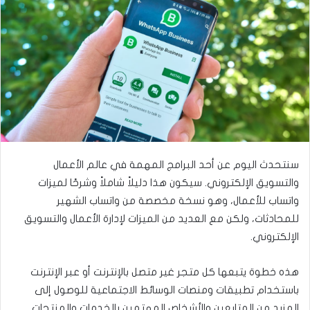
ى
ي
ت
د
و
ا
ي
إ
ت
ل
ر
ك
ت
ر
و
سنتحدث اليوم عن أحد البرامج المهمة في عالم الأعمال
ن
ي
والتسويق الإلكتروني. سيكون هذا دليلاً شاملاً وشرحًا لميزات
ا
واتساب للأعمال، وهو نسخة مخصصة من واتساب الشهير
للمحادثات، ولكن مع العديد من الميزات لإدارة الأعمال والتسويق
الإلكتروني.
هذه خطوة يتبعها كل متجر غير متصل بالإنترنت أو عبر الإنترنت
باستخدام تطبيقات ومنصات الوسائط الاجتماعية للوصول إلى
المزيد من المتابعين والأشخاص المهتمين بالخدمات والمنتجات