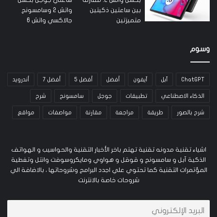
وسوم
ChatGPT
آبل
آيفون
أفضل
أفضل 5
أفضل 7
أندرويد
الذكاء الاصطناعي
تطبيقات
جوجل
سامسونج
شرح
شرح بالصور
طريقة
مراجعة
مقارنة
مواصفات
مواقع
اشياء تقنية مدونه تقنية تهتم باخر الأخبار التقنية والحواسيب و الهواتف
الذكية آبل و سامسونج و قوقل و هواوي ومايكروسوفت وانتل وتغطية
المؤتمرات التقنية كما تحتوي علي اجدد البرامج وشروحاتها ، بالاضافة الي
شروحات خاصة بالانترنت