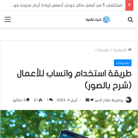
استكشف 5 من أفضل بدائل جوجل أدسنس لزيادة أرباح مدونة بلوجر العربية الخاصة بك في عام 2024
بحث
الق
عن
الرئيسية
/
تطبيقات
تطبيقات
طريقة استخدام واتساب للأعمال
(شرح بالصور)
بوشريط صلاح الدين
ت
أ
أبريل 4, 2023
1
21
3 دقائق
ا
ر
ب
س
ع
ل
ع
ب
ل
ر