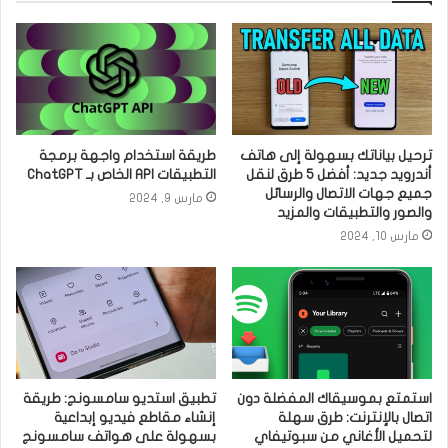
ترحيل بياناتك بسهولة إلى هاتف
طريقة استخدام واجهة برمجة
أندرويد جديد: أفضل 5 طرق لنقل
التطبيقات API الخاص بـ ChatGPT
جميع جهات الاتصال والرسائل
مارس 9, 2024
والصور والتطبيقات والمزيد
مارس 10, 2024
استمتع بموسيقاك المفضلة دون
تطبيق استديو سامسونج: طريقة
اتصال بالإنترنت: طرق سهلة
إنشاء مقاطع فيديو إبداعية
لتحميل الأغاني من سبوتيفاي
بسهولة على هواتف سامسونج