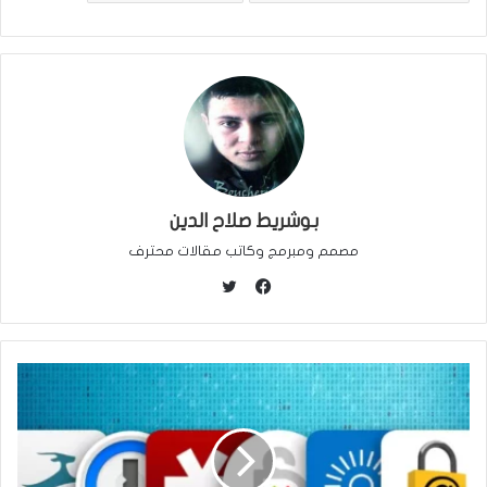
بوشريط صلاح الدين
مصمم ومبرمج وكاتب مقالات محترف
ت
و
ف
ي
ي
ت
س
ر
ب
و
ك