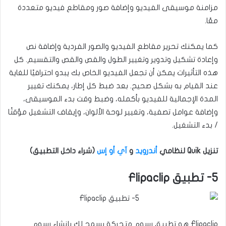
مزامنة موسيقى الفيديو وإضافة صور ومقاطع فيديو متعددة
معًا.
كما يمكنك تحرير مقاطع الفيديو والصور الفردية وإضافة نص
وإعادة تشكيل وتدوير وتغيير الطول والقص والقص والتقسيم. كل
هذه التأثيرات يمكن أن تجعل الفيديو الخاص بك يبدو احترافيًا للغاية
عند القيام به بشكل صحيح. بعد ضبط كل إطار، يمكنك تغيير
المدة الإجمالية للفيديو بأكمله، وضبط وقت بدء الموسيقى،
وإضافة عوامل تصفية، وتغيير لوحة الألوان، وإيقاف التشغيل مؤقتًا
/ بدء التشغيل.
تنزيل Quik لنظامي
أندرويد
و
آي أو إس
(شراء داخل التطبيق)
5- تطبيق Flipaclip
Flipaclip هو تطبيق رسوم متحركة يسمح لك بإنشاء رسوم