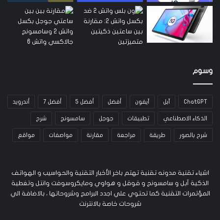
وسوم
ChatGPT
آبل
آيفون
أفضل
أفضل 5
أفضل 7
أندرويد
الذكاء الاصطناعي
تطبيقات
جوجل
سامسونج
شرح
شرح بالصور
طريقة
مراجعة
مقارنة
مواصفات
مواقع
اشياء تقنية مدونه تقنية تهتم باخر الأخبار التقنية والحواسيب و الهواتف
الذكية آبل و سامسونج و قوقل و هواوي ومايكروسوفت وانتل وتغطية
المؤتمرات التقنية كما تحتوي علي اجدد البرامج وشروحاتها ، بالاضافة الي
شروحات خاصة بالانترنت