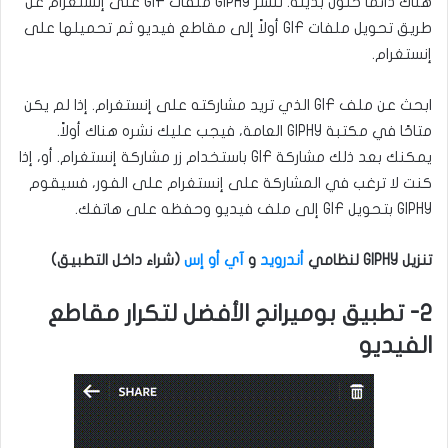
هناك دائمًا حلول بديلة. تنشر GIPHY ملفات GIF على إنستغرام عن
طريق تحويل ملفات GIF أولاً إلى مقاطع فيديو ثم تحميلها على
إنستغرام.
ابحث عن ملف GIF الذي تريد مشاركته على إنستغرام. إذا لم يكن
متاحًا في مكتبة GIPHY العامة، فيجب عليك نشره هناك أولاً.
يمكنك بعد ذلك مشاركة GIF باستخدام زر مشاركة إنستغرام. أو، إذا
كنت لا ترغب في المشاركة على إنستغرام على الفور، فسيقوم
GIPHY بتحويل GIF إلى ملف فيديو وحفظه على هاتفك.
تنزيل GIPHY لنظامي
أندرويد
و
آي أو إس
(شراء داخل التطبيق)
2- تطبيق بوميرانج الأفضل لتكرار مقاطع
الفيديو