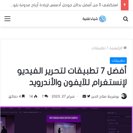
استكشف 5 من أفضل بدائل جوجل أدسنس لزيادة أرباح مدونة بلوجر العربية الخاصة بك في عام 2024
بحث
الق
عن
الرئيسية
/
تطبيقات
تطبيقات
أفضل 7 تطبيقات لتحرير الفيديو
لإنستغرام للآيفون والأندرويد
بوشريط صلاح الدين
ت
أ
فبراير 27, 2023
7
14
4 دقائق
ا
ر
ب
س
ع
ل
ع
ب
ل
ر