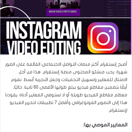
ى
ي
ت
د
و
ا
ي
إ
ت
ل
ر
ك
ت
ر
و
أصبح إنستغرام أكثر منصات التواصل الاجتماعي القائمة على الصور
ن
شهرة. يحب منشئو المحتوى منصة إنستغرام. هذا من أجل
ي
الامتثال للمعايير وتسهيل التحميلات وجعل التجربة أبسط. نقوم
ا
أيضًا بتضمين مقاطع فيديو يبلغ طولها الأقصى 60 ثانية. حاليًا،
معظم مقاطع الفيديو طويلة أو لا تستوفي المعايير أدناه. يقودنا
هذا إلى التصوير الفوتوغرافي وأفضل 7 تطبيقات لتحرير الفيديو
لإنستغرام.
المعايير الموصي بها: