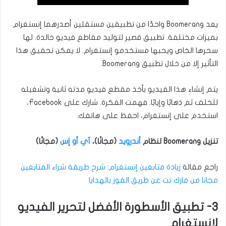
يعد Boomerang واحدًا من تطبيقين مستقلين أصدرهما إنستغرام
بميزات مختلفة. تطبيق قصير لتوليد مقاطع فيديو خالدة. لها
سحرها الخاص ويحبها مستخدمو إنستغرام. لا يمكن تحقيق هذا
التأثير إلا من خلال تطبيق Boomerang.
يتم إنشاء هذا الفيديو بأخذ مقطع فيديو مدته ثانية وتشغيله
للخلف ثم ذهابًا وإيابًا. فهمت الفكرة. شارك على Facebook،
استخدم على إنستغرام، احفظ على هاتفك.
تنزيل Boomerang لنظام
أندرويد
(مجانًا)،
آي أو إس
(مجانًا)
راجع مقالة
زيادة متابعين إنستغرام
:
شرح طريقة شراء المتابعين
مجانا من مارك نت عن طريق الفوز بالهدايا
3- تطبيق الأسطورة الأفضل لتحرير الفيديو
لإنستغرام