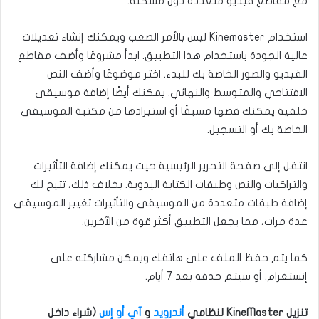
مع مقاطع فيديو متعددة دون مشكلة.
استخدام Kinemaster ليس بالأمر الصعب ويمكنك إنشاء تعديلات
عالية الجودة باستخدام هذا التطبيق. ابدأ مشروعًا وأضف مقاطع
الفيديو والصور الخاصة بك للبدء. اختر موضوعًا وأضف النص
الافتتاحي والمتوسط ​​والنهائي. يمكنك أيضًا إضافة موسيقى
خلفية يمكنك قصها مسبقًا أو استيرادها من مكتبة الموسيقى
الخاصة بك أو التسجيل.
انتقل إلى صفحة التحرير الرئيسية حيث يمكنك إضافة التأثيرات
والتراكبات والنص وطبقات الكتابة اليدوية. بخلاف ذلك، تتيح لك
إضافة طبقات متعددة من الموسيقى والتأثيرات تغيير الموسيقى
عدة مرات، مما يجعل التطبيق أكثر قوة من الآخرين.
كما يتم حفظ الملف على هاتفك ويمكن مشاركته على
إنستغرام. أو سيتم حذفه بعد 7 أيام.
تنزيل KineMaster لنظامي
أندرويد
و
آي أو إس
(شراء داخل