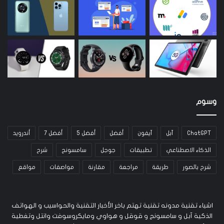
وسوم
ChatGPT
آبل
آيفون
أفضل
أفضل 5
أفضل 7
أندرويد
الذكاء الاصطناعي
تطبيقات
جوجل
سامسونج
شرح
شرح بالصور
طريقة
مراجعة
مقارنة
مواصفات
مواقع
اشياء تقنية مدونه تقنية تهتم باخر الأخبار التقنية والحواسيب و الهواتف
الذكية آبل و سامسونج و قوقل و هواوي ومايكروسوفت وانتل وتغطية