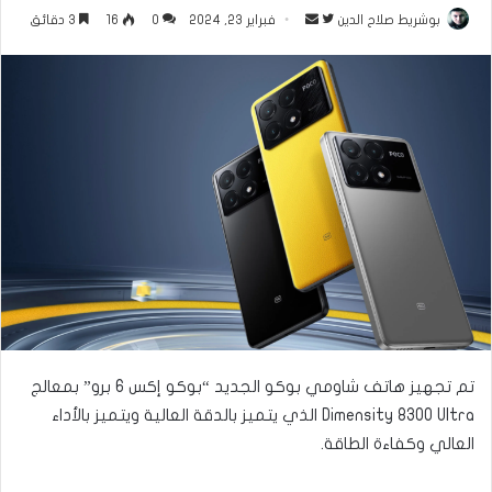
بوشريط صلاح الدين
ت
أ
فبراير 23, 2024
0
16
3 دقائق
ا
ر
ب
س
ع
ل
ع
ب
ل
ر
ى
ي
ت
د
و
ا
ي
إ
ت
ل
ر
ك
ت
ر
تم تجهيز هاتف شاومي بوكو الجديد “بوكو إكس 6 برو” بمعالج
و
Dimensity 8300 Ultra الذي يتميز بالدقة العالية ويتميز بالأداء
ن
العالي وكفاءة الطاقة.
ي
ا