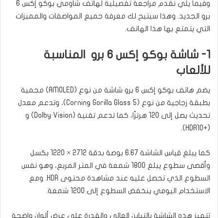
وفيما يلي نقدم مراجعة تفصيلية لهاتف شاومي بوكو إكس 6
برو الجديد. وهذا سيتيح لك معرفة جميع المواصفات والمميزات
التي يتمتع بها هذا الهاتف.
1- شاشة بوكو إكس 6 برو المناسبة
للألعاب
يضم هاتف بوكو إكس 6 برو شاشة من نوع (AMOLED) محمية
بطبقة زجاجية من نوع (Corning Gorilla Glass 5)، وتدعم معدل
تحديث يصل إلى 120 هرتزًا، كما تدعم تقنية (Dolby Vision) و
(+HDR10).
كما يبلغ قياس الشاشة 6.67 بوصة بدقة 2712 × 1220 بكسل
وأقصى سطوع يبلغ 1800 شمعة في المتر المربع، وهو نفس
السطوع الذي تحصل عليه عند مشاهدة محتوى HDR. ومع
الاستخدام اليومي ينخفض السطوع إلى 1200 شمعة.
تتميز هذه الشاشة بالتباين العالي والقدرة على عرض ألوان واضحة