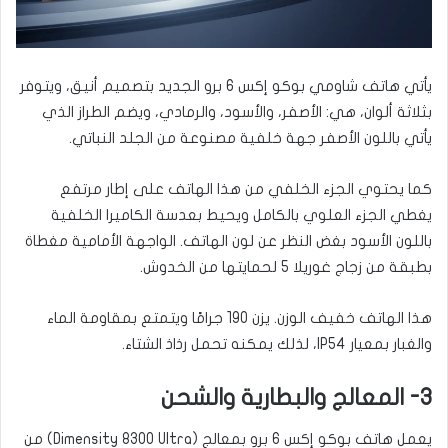
يأتي هاتف شاومي بوكو إكس 6 برو الجديد بتصميم أنيق، ويتوفر
بثلاثة ألوان، هي: الأصفر، والأسود، والرمادي، ويضم الطراز الذي
يأتي باللون الأصفر جهة خلفية مصنوعة من الجلد النباتي.
كما يحتوي الجزء الخلفي من هذا الهاتف على إطار مرتفع
يغطي الجزء العلوي بالكامل ويحيط بعدسة الكاميرا الخلفية
باللون الأسود بغض النظر عن لون الهاتف. الواجهة الأمامية مغطاة
بطبقة من زجاج غوريلا 5 لحمايتها من الخدوش.
هذا الهاتف خفيف الوزن. يزن 190 جرامًا ويتمتع بمقاومة الماء
والغبار بمعيار IP54، لذلك يمكنه تحمل رذاذ الشتاء.
3- المعالج والبطارية والشحن
يعمل هاتف بوكو إكس 6 برو بمعالج (Dimensity 8300 Ultra) من