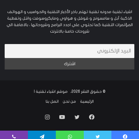
اشياء تقنية مدونه تقنية تهتم باخر الأخبار التقنية والحواسيب و الهواتف
الذكية آبل و سامسونج و قوقل و هواوي ومايكروسوفت وانتل وتغطية
المؤتمرات التقنية كما تحتوي علي اجدد البرامج وشروحاتها ، بالاضافة الي
شروحات خاصة بالانترنت
© حقوق النشر 2026، موقع اشياء تقنية |
الرئيسية
من نحن
اتصل بنا
فيسبوك
تويتر
يوتيوب
انستقرام