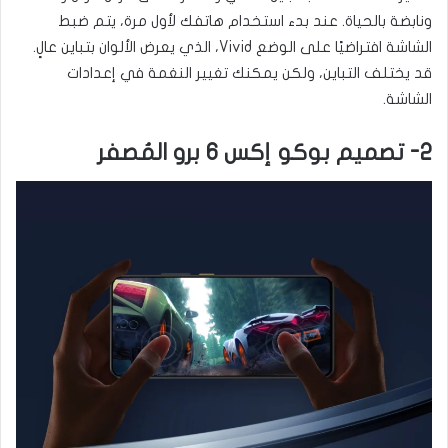
ونابضة بالحياة. عند بدء استخدام هاتفك لأول مرة، يتم ضبط
الشاشة افتراضيًا على الوضع Vivid، الذي يعرض الألوان بتباين عالٍ.
قد يختلف التباين، ولكن يمكنك تغيير النغمة في إعدادات
الشاشة.
2- تصميم بوكو إكس 6 برو المُصفر