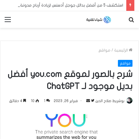
استكشف 5 من أفضل بدائل جوجل أدسنس لزيادة أرباح مدونة بلوجر العربية الخاصة بك في عام 2024
بحث
الق
عن
الرئيسية
/
مواقع
مواقع
شرح بالصور لموقع you.com أفضل
بديل موجود لـ ChatGPT
بوشريط صلاح الدين
ت
أ
فبراير 26, 2023
1
10
4 دقائق
ا
ر
ب
س
ع
ل
ع
ب
ل
ر