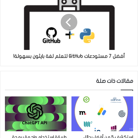
أفضل 7 مستودعات GitHub لتعلم لغة بايثون بسهولة!
مقالات ذات صلة
استكشف 5 من أفضل بدائل
طريقة استخدام واجهة برمجة