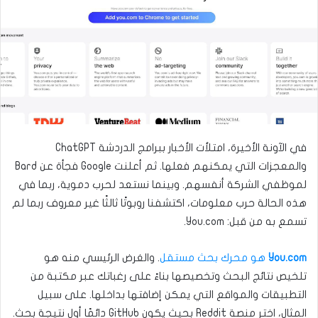
ى
ي
ت
د
و
ا
ي
إ
ت
ل
ر
ك
ت
ر
في الآونة الأخيرة، امتلأت الأخبار ببرامج الدردشة ChatGPT
و
والمعجزات التي يمكنهم فعلها. ثم أعلنت Google فجأة عن Bard
ن
لموظفي الشركة أنفسهم. وبينما نستعد لحرب دموية، ربما في
ي
هذه الحالة حرب معلومات، اكتشفنا روبوتًا ثالثًا غير معروف ربما لم
ا
تسمع به من قبل: You.com.
You.com
هو محرك بحث مستقل
. والغرض الرئيسي منه هو
تلخيص نتائج البحث وتخصيصها بناءً على رغباتك عبر مكتبة من
التطبيقات والمواقع التي يمكن إضافتها بداخلها. على سبيل
المثال، اختر منصة Reddit بحيث يكون GitHub دائمًا أول نتيجة بحث.