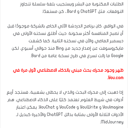
الطلبات المكتوبة من البشر ويستجيب بلغة سلسلة تتجاوز
التوقعات. مثل ChatGPT و Bard.، كن مستعدًا.
في الواقع، كان برنامج الدردشة الآلي الخاص بالشركة موجودًا قبل
أن تصبح المنافسة أكثر سخونة. حيث أطلق نسخته الأولى في
ديسمبر الماضي والآن في نسخته الثانية. كما كشفت
مايكروسوفت عن إصدار جديد من Bing منذ حوالي أسبوع، لكن
Google ما زالت تسرع في طرح نسخة عامة من Bard.
ظهر وجود محرك بحث مبني بالذكاء الاصطناعي لأول مرة في
You.com.
إذا ذهبت إلى محرك البحث والذي لا يحظى بشعبية، فستجد أربع
أدوات في شريط العلوم تعتمد كليًا على الذكاء الاصطناعي. هم
YouImagine و YouWrite و YouCode و YouChat. يمكن اعتبار
الأدوات الثلاثة الأولى بمثابة بدائل ChatGPT والأخيرة كبديل لـ
MidJourney.