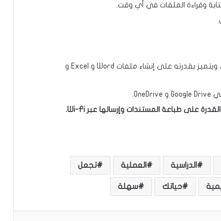
إنه خفيف الوزن ولا يشغل مساحة على جهازك ، ويتميز بقدرته على إنشاء ملفات Word و Excel و
One.
الدراسية
العملية
تجعل
مية
حياتك
سهلة