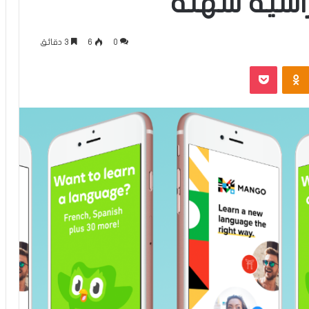
راسية سهلة
0
6
3 دقائق
Odnoklassniki
بوكيت