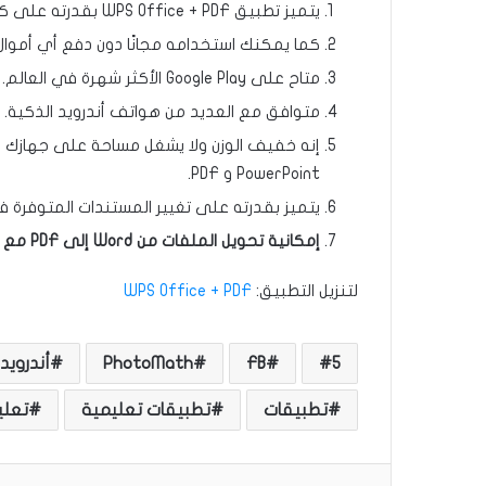
يتميز تطبيق WPS Office + PDF بقدرته على كتابة وقراءة الملفات في أي وقت.
كما يمكنك استخدامه مجانًا دون دفع أي أموال.
متاح على Google Play الأكثر شهرة في العالم.
متوافق مع العديد من هواتف أندرويد الذكية.
PowerPoint و PDF.
يتميز بقدرته على تغيير المستندات المتوفرة في Google Drive و Drive
إمكانية تحويل الملفات من Word إلى PDF مع القدرة على طباعة المستندات وإرسالها عبر Wi-Fi.
لتنزيل التطبيق:
WPS Office + PDF
5
FB
PhotoMath
أندرويد
تطبيقات
تطبيقات تعليمية
تعلي