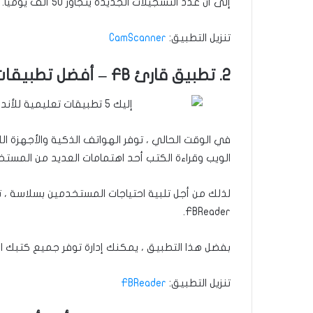
إلى أن عدد التسجيلات الجديدة يتجاوز 50 ألف يوميًا. كما تم تسميته كأحد أفضل 50 تطبيقًا لعام 2022.
تنزيل التطبيق:
CamScanner
2. تطبيق قارئ FB – أفضل تطبيقات تعليمية للأندرويد
في الوقت الحالي ، توفر الهواتف الذكية والأجهزة ا
الويب وقراءة الكتب أحد اهتمامات العديد من المستخ
لذلك من أجل تلبية احتياجات المستخدمين بسلاسة ، تم
FBReader.
بفضل هذا التطبيق ، يمكنك إدارة توفر جميع كتبك الإ
تنزيل التطبيق:
FBReader