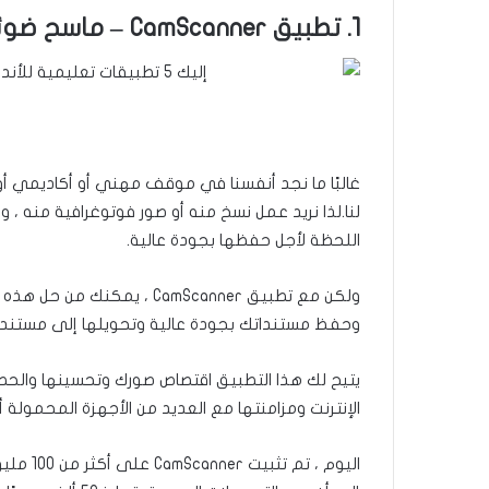
1. تطبيق CamScanner – ماسح ضوئي لمسح PDF
لنا.لذا نريد عمل نسخ منه أو صور فوتوغرافية منه ،
اللحظة لأجل حفظها بجودة عالية.
ولكن مع تطبيق CamScanner 
وحفظ مستنداتك بجودة عالية وتحويلها إلى مستندات PDF أو صور G – JPG
يتيح لك هذا التطبيق اقتصاص صورك وتحسينها والحصول
الإنترنت ومزامنتها مع العديد من الأجهزة المحمولة