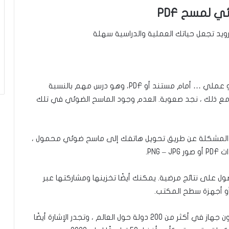
غالبًا ما نجد أنفسنا في موقف مهني أو أكاديمي أو عملي … أمام مستند أو PDF، وهو درس مهم بالنسبة
 ومع ذلك ، نجد صعوبة. العدم وجود الماسح الضوئي في تلك
، يمكنك من حل هذه المشكلة عن طريق تحويل هاتفك إلى ماسح ضوئي محمول ،
PN.
 على نتائج مرضية. يمكنك أيضًا تخزينها ومشاركتها عبر
 أو أجهزة سطح المكتب.
اليوم ، تم تثبيت CamScanner على أكثر من 100 مليون جهاز في أكثر من 200 دولة حول العالم ، وتجدر الإشارة أيضًا