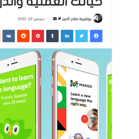
حياتك العملية والد
بوشريط صلاح الدين
ت
أ
ديسمبر 23, 2022
ا
ر
فيسبوك
تويتر
لينكدإن
‏Tumblr
بينتيريست
‏Reddit
‏VKontakte
ب
س
ع
ل
ع
ب
ل
ر
ى
ي
ت
د
و
ا
ي
إ
ت
ل
ر
ك
ت
ر
و
ن
ي