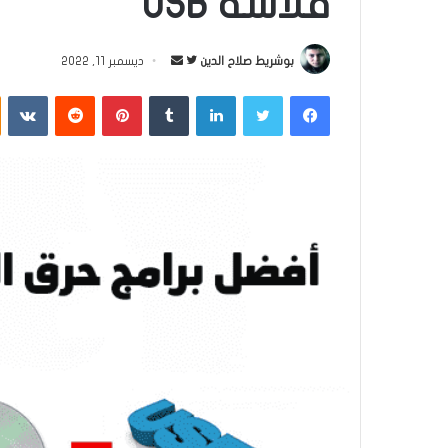
فلاشة USB
بوشريط صلاح الدين
ت
أ
ديسمبر 11, 2022
ا
ر
فيسبوك
تويتر
لينكدإن
‏Tumblr
بينتيريست
‏Reddit
‏VKontakte
ب
س
ع
ل
ع
ب
ل
ر
ى
ي
ت
د
و
ا
ي
إ
ت
ل
ر
ك
ت
ر
و
ن
ي