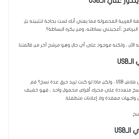
دوز علي الـUSB
لمحمولة Portable أو البرامج باللغة العربية المحمولة مما يعني أنك لست بحاجة لتثبيته بل
رنامج ،أعجبتني بساطته، ومن يكره البساطة؟.
جه الآن ، ولكنه موجود على أي حال وهو مرشح آخر من قائمتنا.
USB
هناك مزايا هنا. إن هذا برنامج واحد لنسخ الويندوز على فلاش USB ، ولكن ماذا لو كنت تريد حرق عدة نسخ؟ قم
 يساعدك على حرق نسخ متعددة على محرك أقراص محمول واحد ، فهو خفيف
ون واجهات معقدة ولا إعلانات متطفلة.
يح.
ـUSB