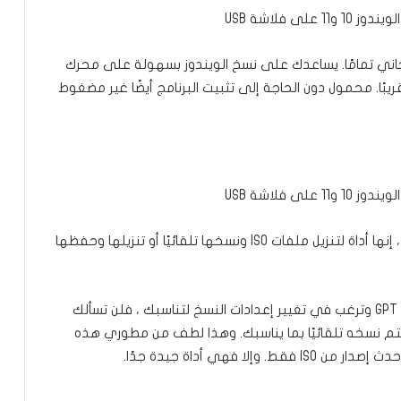
اني تمامًا. يساعدك على نسخ الويندوز بسهولة على محرك
يندوز تقريبًا. محمول دون الحاجة إلى تثبيت البرنامج أيضًا غير مضغوط
بالطبع ، لن أسمي هذا أداة نسخ الويندوز. بتعبير أدق ، إنها أداة لتنزيل ملفات ISO ونسخها تلقائيًا أو تنزيلها وحفظها
على سبيل المثال ، إذا كنت لا تعرف الفرق بين MBR و GPT وترغب في تغيير إعدادات النسخ لتناسبك ، فلن تسألك
سيتم نسخه تلقائيًا بما يناسبك. وهذا لطف من مطوري هذه
لا فهي أداة جيدة جدًا.