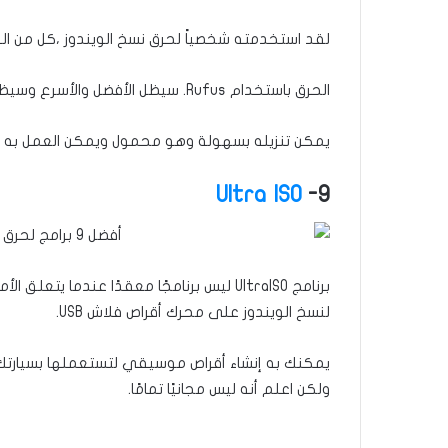
لقد استخدمته شخصياً لحرق نسخ الويندوز ،كل من الويندوز 10 والوي
الحرق باستخدام Rufus. سيظل الأفضل والأسرع وسيظل المفضل لدي لمدة طويلة.
يمكن تنزيله بسهولة وهو محمول ويمكن العمل به مباش
Ultra ISO
9-
لنسخ الويندوز على محرك أقراص فلاش USB.
يمكنك به إنشاء أقراص موسيقي لتستعملها بسيارتك ،
ولكن اعلم أنه ليس مجانيًا تمامًا.