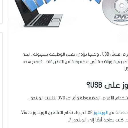
هناك العديد من البرامج لحرق الويندوز على محرك أقراص فلاش USB ، وكلها تؤدي نفس الوظيفة بسهولة ، لكن
 طبيعية وواضحة لأي مجموعة من التطبيقات. توضح هذه
على USB؟
راص المضغوطة وأقراص DVD لتثبيت الويندوز.
الويندوز
XP. ثم جاء نظام التشغيل الويندوز Vista.