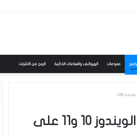
رامج
منوعات
الهواتف والساعات الذكية
الربح من الانترنت
أفضل 9 برامج لحرق الويندوز 10 و11 على