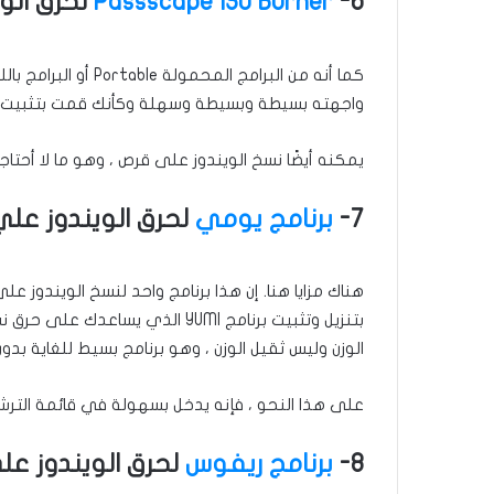
6-
Passscape ISO Burner
لحرق الوين
كما أنه من البرامج ا
واجهته بسيطة وبسيطة وسهلة وكأنك قمت بتثبيت الب
يمكنه أيضًا نسخ الويندوز على قرص ، وهو ما لا أحتا
7-
برنامج يومي
لحرق الويندوز علي الـ
بتنزيل وتثبيت برنامج YUMI الذي
الوزن وليس ثقيل الوزن ، وهو برنامج بسيط للغاية بد
على هذا النحو ، فإنه يدخل بسهولة في قائمة الترش
8-
برنامج ريفوس
لحرق الويندوز علي ال