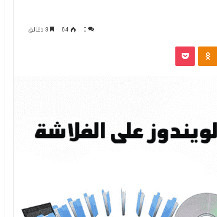
0
64
3 دقائق
Odnoklassniki
بوكيت