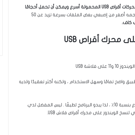
محركات أقراص USB المحمولة أسرع ويمكن أن تحمل أحجامًا
يحفظ محرك أقراص فلاش بسعة 32 جيجابايت حجمه أصغر من إصبعي بعض الملفات بسرعة تزيد عن 50
 كاف.
تطبيق واضح تمامًا وسهل الاستخدام ، ولكنه أكثر تعقيدًا ولديه
ووفقًا لموقع الويب الخاص بالتطبيق ، فإنه يحرق أسرع بنسبة 10٪ ، لذا يبدو البرنامج لطيفًا . ليس المفضل لدي
 لنسخ الويندوز على محرك أقراص فلاش USB.