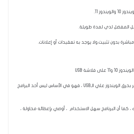
ندوز 11.
رة بدون تثبيت.ولا يوجد به تعقيدات أو إعلانات.
برنامج UltraISO ليس برنامجًا معقدًا عندما يتعلق الأمر بحرق الويندوز علي الـUSB ، فهو في الأساس ليس أحد البرامج
 كما أن البرنامج سهل الاستخدام ، أوصي بإعطائه محاولة ،