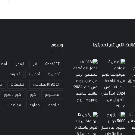
الات التي تم تحديثها
وسوم
ChatGPT
آبل
آيفون
أفضل
أفضل 5
أفضل 7
أندرويد
الذكاء الاصطناعي
تطبيقات
ج
سامسونج
شرح
شرح بالصور
مراجعة
مقارنة
مواصفات