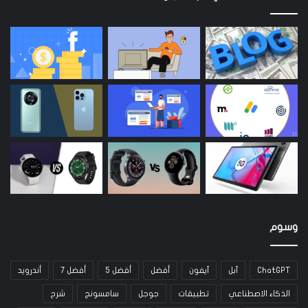
وسوم
ChatGPT
آبل
آيفون
أفضل
أفضل 5
أفضل 7
أندرويد
الذكاء الاصطناعي
تطبيقات
جوجل
سامسونج
شرح