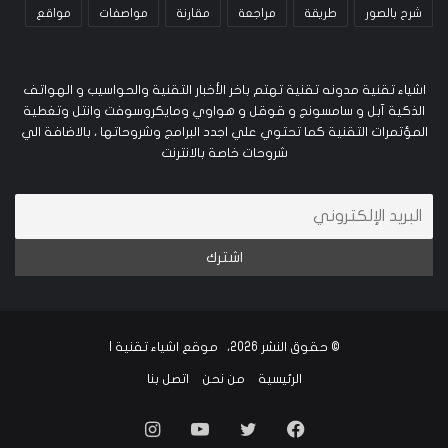
شرح بالصور
طريقة
مراجعة
مقارنة
مواصفات
مواقع
اشياء تقنية مدونه تقنية تهتم باخر الأخبار التقنية والحواسيب و الهواتف
الذكية آبل و سامسونج و قوقل و هواوي ومايكروسوفت وانتل وتغطية
المؤتمرات التقنية كما تحتوي علي اجدد البرامج وشروحاتها ، بالاضافة الي
شروحات خاصة بالانترنت
© حقوق النشر 2026، موقع اشياء تقنية |
الرئيسية
من نحن
اتصل بنا
فيسبوك
تويتر
يوتيوب
انستقرام