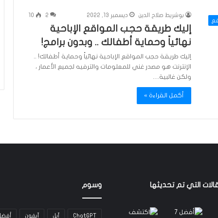
بوشريط صلاح الدين
ديسمبر 13, 2022
2
10
قع
إليك طريقة حجب المواقع الإباحية
نهائياً وحماية أطفالك .. وبدون برامج!
إليك طريقة حجب المواقع الإباحية نهائياً وحماية أطفالك! ..
الإنترنت هو مصدر غني للمعلومات والترفيه لجميع الأعمار ،
ولكن غالبية…
أكمل القراءة »
الات التي تم تحديثها
وسوم
ChatGPT
آبل
آيفون
أفضل