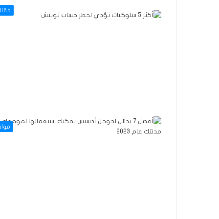
مقال
موا