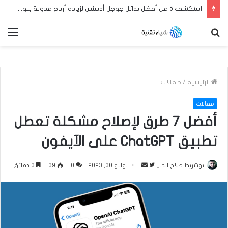
استكشف 5 من أفضل بدائل جوجل أدسنس لزيادة أرباح مدونة بلوجر العربية الخاصة بك في عام 2024
بحث
الق
عن
الرئيسية
/
مقالات
مقالات
أفضل 7 طرق لإصلاح مشكلة تعطل
تطبيق ChatGPT على الآيفون
بوشريط صلاح الدين
ت
أ
يوليو 30, 2023
0
39
3 دقائق
ا
ر
ب
س
ع
ل
ع
ب
ل
ر