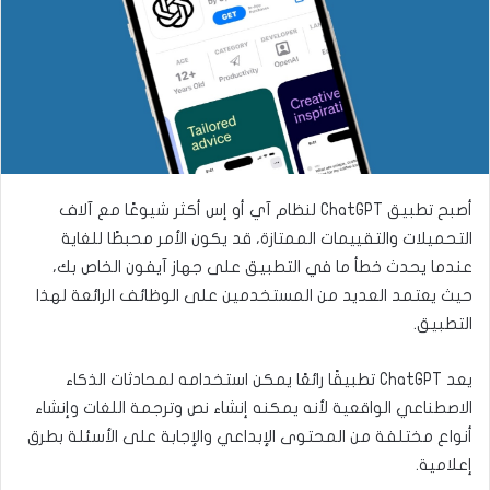
ى
ي
ت
د
و
ا
ي
إ
ت
ل
ر
ك
ت
ر
أصبح تطبيق ChatGPT لنظام آي أو إس أكثر شيوعًا مع آلاف
و
التحميلات والتقييمات الممتازة، قد يكون الأمر محبطًا للغاية
ن
عندما يحدث خطأ ما في التطبيق على جهاز آيفون الخاص بك،
ي
حيث يعتمد العديد من المستخدمين على الوظائف الرائعة لهذا
ا
التطبيق.
يعد ChatGPT تطبيقًا رائعًا يمكن استخدامه لمحادثات الذكاء
الاصطناعي الواقعية لأنه يمكنه إنشاء نص وترجمة اللغات وإنشاء
أنواع مختلفة من المحتوى الإبداعي والإجابة على الأسئلة بطرق
إعلامية.