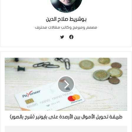
بوشريط صلاح الدين
مصمم ومبرمج وكاتب مقالات محترف
ت
و
ف
ي
ي
ت
س
ر
ب
و
ك
طريقة تحويل الأموال بين الأرصدة على بايونير (شرح بالصور)