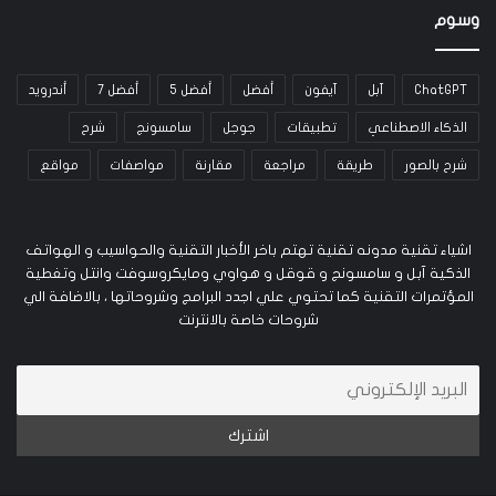
وسوم
ChatGPT
آبل
آيفون
أفضل
أفضل 5
أفضل 7
أندرويد
الذكاء الاصطناعي
تطبيقات
جوجل
سامسونج
شرح
شرح بالصور
طريقة
مراجعة
مقارنة
مواصفات
مواقع
اشياء تقنية مدونه تقنية تهتم باخر الأخبار التقنية والحواسيب و الهواتف
الذكية آبل و سامسونج و قوقل و هواوي ومايكروسوفت وانتل وتغطية
المؤتمرات التقنية كما تحتوي علي اجدد البرامج وشروحاتها ، بالاضافة الي
شروحات خاصة بالانترنت