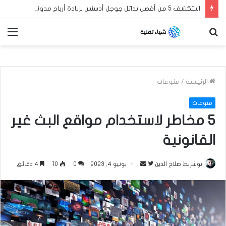
استكشف 5 من أفضل بدائل جوجل أدسنس لزيادة أرباح مدونة بلوجر العربية الخاصة بك في عام 2024
بحث
الق
عن
الرئيسية
/
منوعات
منوعات
5 مخاطر لاستخدام مواقع البث غير
القانونية
بوشريط صلاح الدين
ت
أ
يونيو 4, 2023
0
10
4 دقائق
ا
ر
ب
س
ع
ل
ع
ب
ل
ر