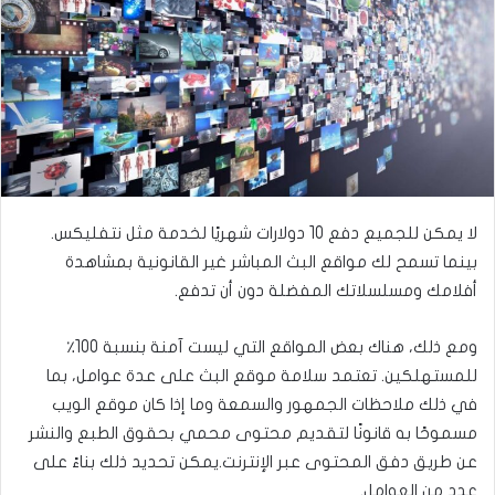
ى
ي
ت
د
و
ا
ي
إ
ت
ل
ر
ك
ت
ر
لا يمكن للجميع دفع 10 دولارات شهريًا لخدمة مثل نتفليكس.
و
بينما تسمح لك مواقع البث المباشر غير القانونية بمشاهدة
ن
أفلامك ومسلسلاتك المفضلة دون أن تدفع.
ي
ا
ومع ذلك، هناك بعض المواقع التي ليست آمنة بنسبة 100٪
للمستهلكين. تعتمد سلامة موقع البث على عدة عوامل، بما
في ذلك ملاحظات الجمهور والسمعة وما إذا كان موقع الويب
مسموحًا به قانونًا لتقديم محتوى محمي بحقوق الطبع والنشر
عن طريق دفق المحتوى عبر الإنترنت.يمكن تحديد ذلك بناءً على
عدد من العوامل.