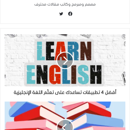
مصمم ومبرمج وكاتب مقالات محترف
ت
و
ف
ي
ي
ت
س
ر
ب
و
ك
أفضل 4 تطبيقات تساعدك على تعلّم اللغة الإنجليزية