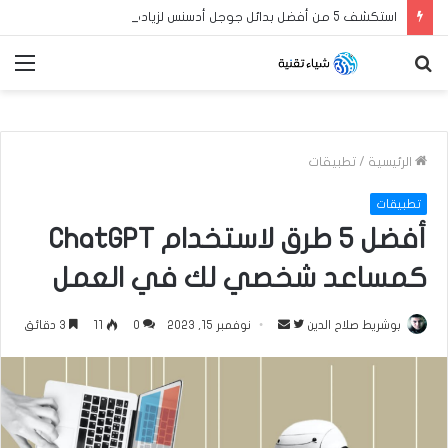
استكشف 5 من أفضل بدائل جوجل أدسنس لزيادة أرباح مدونة بلوجر العربية الخاصة بك في عام 2024
بحث
الق
عن
الرئيسية
/
تطبيقات
تطبيقات
أفضل 5 طرق لاستخدام ChatGPT
كمساعد شخصي لك في العمل
بوشريط صلاح الدين
ت
أ
نوفمبر 15, 2023
0
11
3 دقائق
ا
ر
ب
س
ع
ل
ع
ب
ل
ر