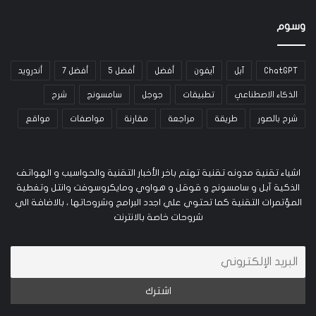
وسوم
ChatGPT
آبل
آيفون
أفضل
أفضل 5
أفضل 7
أندرويد
الذكاء الاصطناعي
تطبيقات
جوجل
سامسونج
شرح
شرح بالصور
طريقة
مراجعة
مقارنة
مواصفات
مواقع
اشياء تقنية مدونه تقنية تهتم باخر الأخبار التقنية والحواسيب و الهواتف
الذكية آبل و سامسونج و قوقل و هواوي ومايكروسوفت وانتل وتغطية
المؤتمرات التقنية كما تحتوي علي اجدد البرامج وشروحاتها ، بالاضافة الي
شروحات خاصة بالانترنت