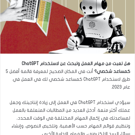
ى
ي
ت
د
و
ا
ي
إ
ت
ل
ر
ك
ت
ر
هل تعبت من مهام العمل وتبحث عن لاستخدام ChatGPT
و
كمساعد شخصي؟
أنت في المكان الصحيح لمعرفة قائمة أفضل 5
ن
طرق لاستخدام ChatGPT كمساعد شخصي لك في العمل في
ي
ا
عام 2023.
سيؤدي استخدام ChatGPT في العمل إلى زيادة إنتاجيتك وجعل
عملك أكثر متعة. أدخل العديد من المطالبات المتعلقة بالعمل
لمساعدتك في إكمال المهام المختلفة في الوقت المحدد،
وتنظيم قوائم المهام حسب الأهمية، وتلخيص النصوص، وإنشاء
رسائل البريد الإلكتروني، والمهام الإدارية الأخرى.