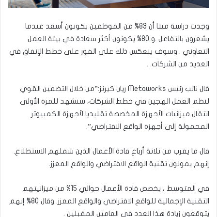
وجدت دراسة ميتا أن 83% من الموظفين يكونون أسعد عندما
يشعرون بالتفاعل .و 80% يكونون أكثر سعادة في بيئة العمل
التعاوني . وسوف ينعكس ذلك على الفور على خطط الإنفاق في
العديد من الشركات. .
قال نائب رئيس Metaworks ريان كيرنز:”من خلال التضمين القوي
لنظم العمل الهجين في خطط الشركات، سنشهد للمرة الأولى
انتقال ميزانيات الأجهزة المخصصة تقليديا لأجهزة الكمبيوتر
المحمولة إلى أجهزة الواقع الافتراضي”.
قال ما يقرب من ثلاثة أرباع قادة الأعمال الذين شملهم الاستطلاع.
إنهم يمولون تقنية الواقع الافتراضي والواقع المعزز.
في المتوسط ، يخصص قادة الأعمال حوالي 15% من ميزانيتهم
التقنية الإجمالية للواقع الافتراضي والواقع المعزز. وقال 80% إنهم
يتوقعون زيادة هذا العدد في العامين المقبلين .