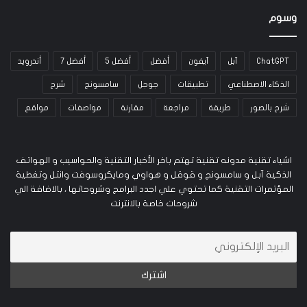
وسوم
ChatGPT
آبل
آيفون
أفضل
أفضل 5
أفضل 7
أندرويد
الذكاء الاصطناعي
تطبيقات
جوجل
سامسونج
شرح
شرح بالصور
طريقة
مراجعة
مقارنة
مواصفات
مواقع
اشياء تقنية مدونه تقنية تهتم باخر الأخبار التقنية والحواسيب و الهواتف
الذكية آبل و سامسونج و قوقل و هواوي ومايكروسوفت وانتل وتغطية
المؤتمرات التقنية كما تحتوي علي اجدد البرامج وشروحاتها ، بالاضافة الي
شروحات خاصة بالانترنت