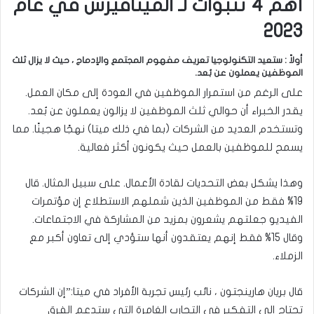
أهم 4 تنبؤات لـ الميتافيرس في عام
2023
أولاً : ستعيد التكنولوجيا تعريف مفهوم المجتمع والإدماج ، حيث لا يزال ثلث
الموظفين يعملون عن بُعد.
على الرغم من استمرار الموظفين في العودة إلى مكان العمل.
يقدر الخبراء أن حوالي ثلث الموظفين لا يزالون يعملون عن بُعد.
وتستخدم العديد من الشركات (بما في ذلك ميتا) نهجًا هجينًا. مما
يسمح للموظفين بالعمل حيث يكونون أكثر فعالية.
وهذا يشكل بعض التحديات لقادة الأعمال. على سبيل المثال. قال
19% فقط من الموظفين الذين شملهم الاستطلاع إن مؤتمرات
الفيديو جعلتهم يشعرون بمزيد من المشاركة في الاجتماعات.
وقال 15% فقط إنهم يعتقدون أنها ستؤدي إلى تعاون أكبر مع
الزملاء.
قال بريان هارينجتون ، نائب رئيس تجربة الأفراد في ميتا:”إن الشركات
تحتاج إلى التفكير في التجارب الغامرة التي ستدعم الفرق