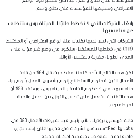
المؤسسات على نطاق واسع ، نبدأ في تسخير قوة الواقع
الافتراضي وتسليمها للمؤسسات على نطاق واسع.
رابعًا ، الشركات التي لا تخطط حاليًا لـ الميتافيرس ستتخلف
عن منافسيها.
الشركات التي ليس لديها تقنيات مثل الواقع الافتراضي أو المختلط
(MR) في خططها للمستقبل ستكون في وضع غير مؤات على
المدى الطويل مقارنة بالمتبنين الأوائل.
لكن هذه النتائج لا تأخذ كلمتنا فقط.حيث قال 64% من قادة
الأعمال الذين شملهم الاستطلاع إنهم يشعرون بالفعل بأنهم وراء
منافسيهم في خططهم الخاصة بـ الميتافيرس ، ويعتقد 53% أن
هذه التقنيات ستعمل على تحسين التوازن بين العمل والحياة
لموظفيهم.
قالت كريستين تروديلا ، نائب رئيس ميتا لمبيعات الأعمال B2B في
Reality Labs:”ستتنافس الشركات في قدرتها على إنشاء تجارب
غامرة لدعم الموظفين وتمكين إمكانات جديدة”