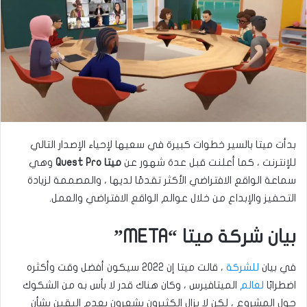
ى
ي
ت
د
و
ا
ي
إ
ت
ل
ر
ك
ت
ر
بدأت ميتا بالسير خطوات كبيرة في سعيها لإحياء الإصدار التالي
و
للإنترنت ، كما أعلنت قبل عدة شهور عن
ميتا Quest Pro
وهي
ن
سماعة الواقع الافتراضي الأكثر تقدمًا لديها ، والمصممة لزيادة
ي
ا
التحفيز والإبداع من خلال عوالم الواقع الافتراضي والعمل.
بيان شركة ميتا “META”
في بيان
للشركة
، قالت ميتا إن 2022 سيكون أفضل وقت وأكثره
اضطرابًا
لعالم
الميتافيرس ، وكان هناك قدر لا بأس به من الشكوك
حول المشروع ، لكن لا يزال الكثيرون يشعرون بعدم اليقين بشأن