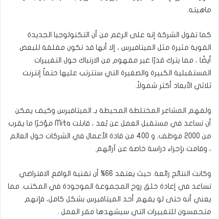
ماهيته.
كما تقول الشركة إنه على الرغم من أن التكنولوجيا الجديدة
القوية مثيرة مثل الميتافيرس ، إلا أنها قد تكون مقلقة للبعض
أيضًا ، مما يترك قدرًا غير مفهوم من الارتباك حول التغييرات
المستقبلية الكبيرة والصغيرة التي ستترتب عليها حتماً إنترنت
ثلاثي الأبعاد أكثر شمولاً.
ولفهم المشاعر المختلطة المحيطة بـ الميتافيرس وكيف يمكن
أن تساعد في مستقبل العمل عن بُعد ، قابلت Mita مؤخرًا ما يقرب
من 2000 موظف. و 400 من قادة الأعمال في الشركات حول العالم
، وقامت بإجراء دراسة خاصة عن آرائهم.
وكانت النتائج رائعة. حيث يعتقد 66% أن تقنية الواقع الافتراضي
تساعد في إعادة خلق روح المجموعة الموجودة في المكتب. مما
يعني أنه حتى لو يفهم أحد الميتافيرس بشكل كامل، فإنهم
متحمسون للتغييرات التي سيشهدها مقر العمل .