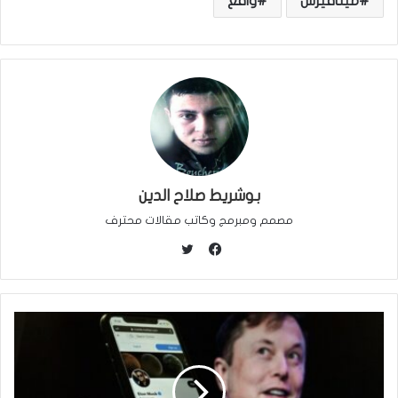
ميتافيرس
واقع
بوشريط صلاح الدين
مصمم ومبرمج وكاتب مقالات محترف
ت
و
ف
ي
ي
ت
س
ر
ب
و
ك