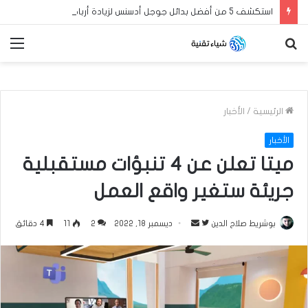
استكشف 5 من أفضل بدائل جوجل أدسنس لزيادة أرباح مدونة بلوجر العربية الخاصة بك في عام 2024
بحث
الق
عن
الرئيسية
/
الأخبار
الأخبار
ميتا تعلن عن 4 تنبؤات مستقبلية
جريئة ستغير واقع العمل
بوشريط صلاح الدين
ت
أ
ديسمبر 18, 2022
2
11
4 دقائق
ا
ر
ب
س
ع
ل
ع
ب
ل
ر