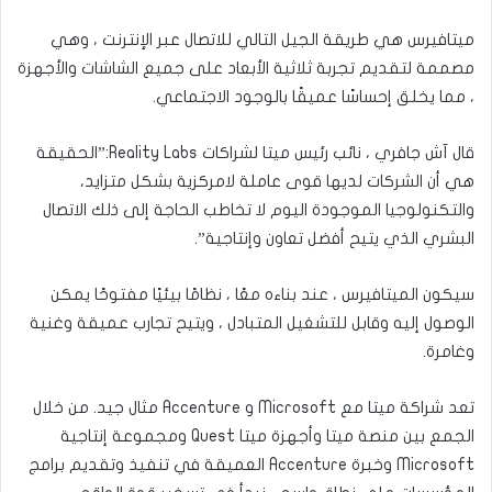
ميتافيرس هي طريقة الجيل التالي للاتصال عبر الإنترنت ، وهي
مصممة لتقديم تجربة ثلاثية الأبعاد على جميع الشاشات والأجهزة
، مما يخلق إحساسًا عميقًا بالوجود الاجتماعي.
قال آش جافري ، نائب رئيس ميتا لشراكات Reality Labs:”الحقيقة
هي أن الشركات لديها قوى عاملة لامركزية بشكل متزايد،
والتكنولوجيا الموجودة اليوم لا تخاطب الحاجة إلى ذلك الاتصال
البشري الذي يتيح أفضل تعاون وإنتاجية”.
سيكون الميتافيرس ، عند بناءه معًا ، نظامًا بيئيًا مفتوحًا يمكن
الوصول إليه وقابل للتشغيل المتبادل ، ويتيح تجارب عميقة وغنية
وغامرة.
تعد شراكة ميتا مع Microsoft و Accenture مثال جيد. من خلال
الجمع بين منصة ميتا وأجهزة ميتا Quest ومجموعة إنتاجية
Microsoft وخبرة Accenture العميقة في تنفيذ وتقديم برامج