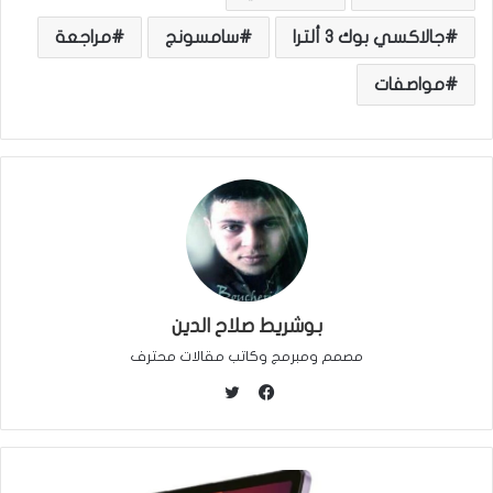
جالاكسي بوك 3 ألترا
سامسونج
مراجعة
مواصفات
بوشريط صلاح الدين
مصمم ومبرمج وكاتب مقالات محترف
ت
و
ف
ي
ي
ت
س