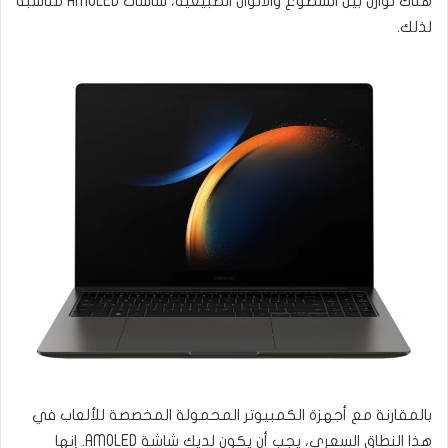
هناك توازن بين السطوع والألوان الطبيعية، شاشات AMOLED مناسبة
لذلك.
بالمقارنة مع أجهزة الكمبيوتر المحمولة المخصصة للألعاب في
هذا النطاق السعري، يجب أن يكون لديك شاشة AMOLED. إنها