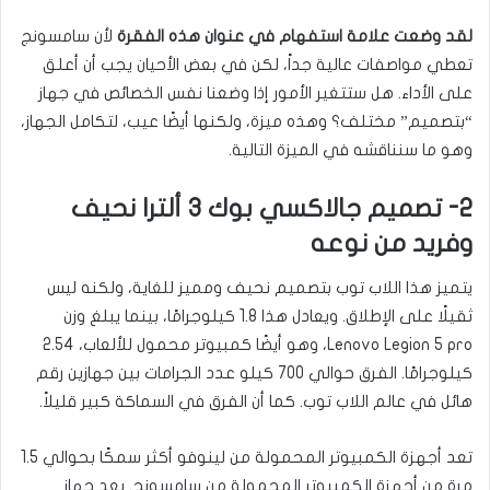
لقد وضعت علامة استفهام في عنوان هذه الفقرة
لأن سامسونج
تعطي مواصفات عالية جداً، لكن في بعض الأحيان يجب أن أعلق
على الأداء. هل ستتغير الأمور إذا وضعنا نفس الخصائص في جهاز
“بتصميم” مختلف؟ وهذه ميزة، ولكنها أيضًا عيب، لتكامل الجهاز،
وهو ما سنناقشه في الميزة التالية.
2- تصميم جالاكسي بوك 3 ألترا نحيف
وفريد من نوعه
يتميز هذا اللاب توب بتصميم نحيف ومميز للغاية، ولكنه ليس
ثقيلًا على الإطلاق. ويعادل هذا 1.8 كيلوجرامًا، بينما يبلغ وزن
Lenovo Legion 5 pro، وهو أيضًا كمبيوتر محمول للألعاب، 2.54
كيلوجرامًا. الفرق حوالي 700 كيلو عدد الجرامات بين جهازين رقم
هائل في عالم اللاب توب. كما أن الفرق في السماكة كبير قليلاً.
تعد أجهزة الكمبيوتر المحمولة من لينوفو أكثر سمكًا بحوالي 1.5
مرة من أجهزة الكمبيوتر المحمولة من سامسونج. يعد جهاز