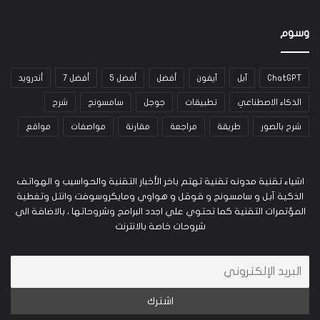
وسوم
ChatGPT
آبل
آيفون
أفضل
أفضل 5
أفضل 7
أندرويد
الذكاء الاصطناعي
تطبيقات
جوجل
سامسونج
شرح
شرح بالصور
طريقة
مراجعة
مقارنة
مواصفات
مواقع
اشياء تقنية مدونه تقنية تهتم باخر الأخبار التقنية والحواسيب و الهواتف
الذكية آبل و سامسونج و قوقل و هواوي ومايكروسوفت وانتل وتغطية
المؤتمرات التقنية كما تحتوي علي اجدد البرامج وشروحاتها ، بالاضافة الي
شروحات خاصة بالانترنت