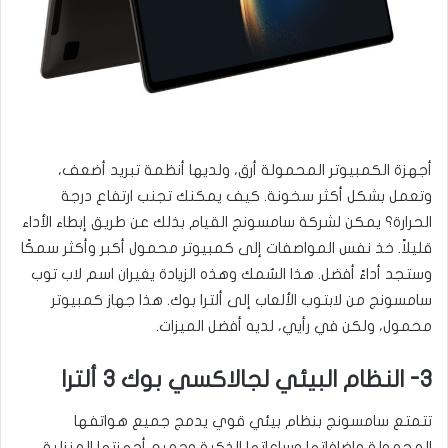
أجهزة الكمبيوتر المحمولة أرق، ولديها أنظمة تبريد أضعف،
وتعمل بشكل أكثر سخونة. كيف يمكنك تجنب ارتفاع درجة
الحرارة؟ يمكن لشركة سامسونج القيام بذلك عن طريق إبطاء الأداء
قليلاً. خذ نفس المواصفات إلى كمبيوتر محمول أكبر وأكثر سمكًا
وستجد أداءً أفضل. هذا السُمك وهذه الزيادة يغيران اسم لاب توب
سامسونج من لابتوب الألعاب إلى ألترا بوك. هذا جهاز كمبيوتر
محمول، ولكن في رأيي، لديه أفضل الميزات.
3- النظام البيئي لجالاكسي بوك 3 ألترا
تتمتع سامسونج بنظام بيئي قوي يدمج جميع هواتفها
المحمولة وإضافاتها وساعاتها الذكية وجميع أجهزتها المنزلية.