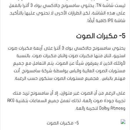
ليست شاشة TN. يحتوي سامسونج جالاكسي بوك 3 ألترا بالفعل
على هذه الشاشة، لكن الطرازات الأخرى لا تحتوي عليها بالتأكيد.
شاشة IPS كافية أيضًا.
5- مكبرات الصوت
يحتوي سامسونج جالاكسي بوك 3 ألترا على أربعة مكبرات صوت
استريو، اثنان منها مكبرات صوت واثنان مكبرات صوت. بالنسبة
لأولئك الذين لا يعرفون شيئًا عن الصوت، يتم التعامل مع جميع
مستويات الصوت العالية والباس بواسطة شركة سامسونج. أنت
مهتم بالباس . فجميع مستويات الصوت ستكون حسب الرغبة.
على الرغم من أن الصوت غير متوازن، إلا أن سامسونج تريد منك
تجربة جودة صوت رائعة، لذلك تعمل جميع السماعات بتقنية AKG
وDolby Atmos لتجربة رائعة.