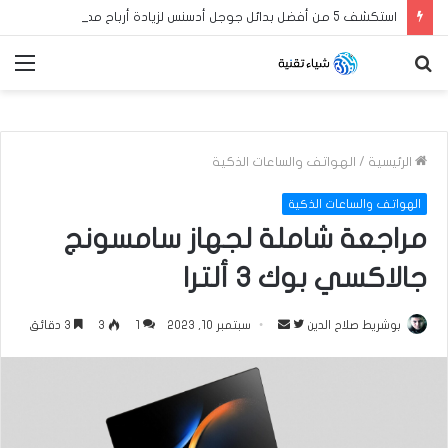
استكشف 5 من أفضل بدائل جوجل أدسنس لزيادة أرباح مدونة بلوجر العربية الخاصة بك في عام 2024
بحث
الق
عن
الرئيسية
/
الهواتف والساعات الذكية
الهواتف والساعات الذكية
مراجعة شاملة لجهاز سامسونج
جالاكسي بوك 3 ألترا
بوشريط صلاح الدين
ت
أ
سبتمبر 10, 2023
1
3
3 دقائق
ا
ر
ب
س
ع
ل
ع
ب
ل
ر