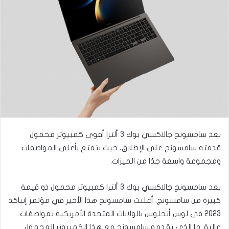
ى
ي
ت
د
و
ا
ي
إ
ت
ل
ر
ك
ت
ر
و
ن
يعد سامسونج جالاكسي بوك 3 ألترا أقوى كمبيوتر محمول
ي
ا
قدمته سامسونج على الإطلاق، حيث يتمتع بأعلى المواصفات
ومجموعة واسعة جدًا من الميزات.
يعد سامسونج جالاكسي بوك 3 ألترا كمبيوتر محمول ذو قيمة
كبيرة من سامسونج. أعلنت سامسونج هذا الأخير في مؤتمر إنباكد
2023 في لوس أنجلوس بالولايات المتحدة الأمريكية بمواصفات
عالية. ما الذي تقدمه سامسونج مع هذا الكمبيوتر المحمول