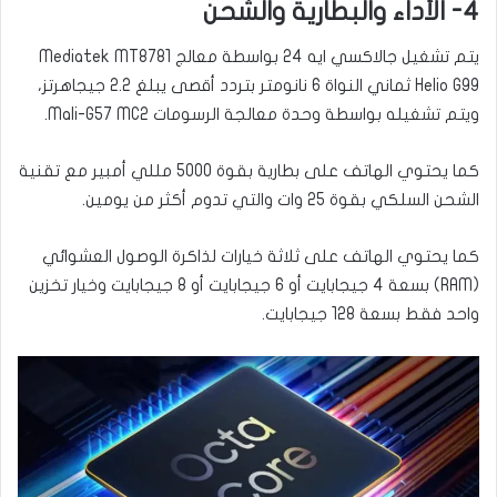
4- الأداء والبطارية والشحن
يتم تشغيل جالاكسي ايه 24 بواسطة معالج Mediatek MT8781
Helio G99 ثماني النواة 6 نانومتر بتردد أقصى يبلغ 2.2 جيجاهرتز،
ويتم تشغيله بواسطة وحدة معالجة الرسومات Mali-G57 MC2.
كما يحتوي الهاتف على بطارية بقوة 5000 مللي أمبير مع تقنية
الشحن السلكي بقوة 25 وات والتي تدوم أكثر من يومين.
كما يحتوي الهاتف على ثلاثة خيارات لذاكرة الوصول العشوائي
(RAM) بسعة 4 جيجابايت أو 6 جيجابايت أو 8 جيجابايت وخيار تخزين
واحد فقط بسعة 128 جيجابايت.