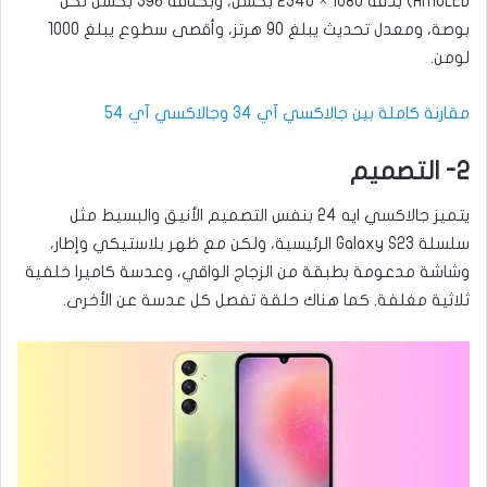
AMOLED) بدقة 1080 × 2340 بكسل، وبكثافة 396 بكسل لكل
بوصة، ومعدل تحديث يبلغ 90 هرتز، وأقصى سطوع يبلغ 1000
لومن.
مقارنة كاملة بين جالاكسي آي 34 وجالاكسي آي 54
2- التصميم
يتميز جالاكسي ايه 24 بنفس التصميم الأنيق والبسيط مثل
سلسلة Galaxy S23 الرئيسية، ولكن مع ظهر بلاستيكي وإطار،
وشاشة مدعومة بطبقة من الزجاج الواقي، وعدسة كاميرا خلفية
ثلاثية مغلفة. كما هناك حلقة تفصل كل عدسة عن الأخرى.