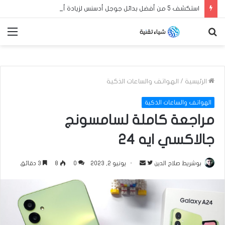
استكشف 5 من أفضل بدائل جوجل أدسنس لزيادة أرباح مدونة بلوجر العربية الخاصة بك في عام 2024
بحث
الق
عن
الرئيسية
/
الهواتف والساعات الذكية
الهواتف والساعات الذكية
مراجعة كاملة لسامسونج
جالاكسي ايه 24
بوشريط صلاح الدين
ت
أ
يونيو 2, 2023
0
8
3 دقائق
ا
ر
ب
س
ع
ل
ع
ب
ل
ر