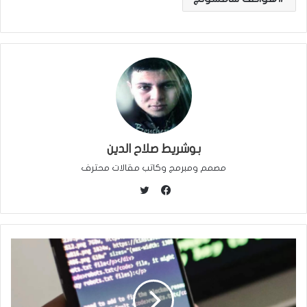
بوشريط صلاح الدين
مصمم ومبرمج وكاتب مقالات محترف
ت
و
ف
ي
ي
ت
س
ر
ب
و
ك