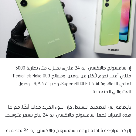
ى
ي
ت
د
و
ا
ي
إ
ت
ل
ر
ك
ت
ر
و
إن سامسونج جالاكسي ايه 24 مليء بميزات مثل بطارية 5000
ن
مللي أمبير تدوم لأكثر من يومين، ومعالج MediaTek Helio G99
ي
ثماني النواة، وشاشة Super AMOLED، وخيارات ذاكرة الوصول
ا
العشوائي المتعددة.
بالإضافة إلى التصميم البسيط، فإن اللون الفريد جذاب أيضًا. مع كل
هذه الميزات تجعل سامسونج جالاكسي ايه 24 يباع بسعر متوسط.
إليكم مراجعة شاملة لهاتف سامسونج جالاكسي ايه 24 متضمنة