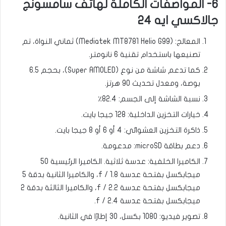
6- المواصفات الكاملة لهاتف سامسونج
جالاكسي ايه 24
المعالج: (Mediatek MT8781 Helio G99) ثماني النواة، تم
تصنيعها باستخدام تقنية 6 نانومتر.
كما تدعم شاشة من نوع (Super AMOLED)، بحجم 6.5
بوصة، ومعدل تحديث 90 هرتز.
نسبة الشاشة إلى الجسم: 82.4٪
خيارات التخزين الداخلية: 128 جيجا بايت.
ذاكرة التخزين العشوائي: 4 أو 6 أو 8 جيجا بايت.
دعم بطاقة microSD: مدعومة.
الكاميرا الخلفية: عدسة ثلاثية. الكاميرا الرئيسية 50
ميجابكسل بفتحة عدسة f / 1.8، والكاميرا الثانية بدقة 5
ميجابكسل بفتحة عدسة f / 2.2، والكاميرا الثالثة بدقة 2
ميجابكسل بفتحة عدسة f / 2.4.
تصوير فيديو: 1080 بكسل، 30 إطارًا في الثانية.