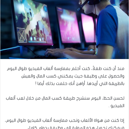
ع
ب
ل
ر
ى
ي
ت
د
و
ا
ي
إ
ت
ل
ر
ك
ت
ر
منذ أن كنت طفلاً، كنت أحلم بممارسة ألعاب الفيديو طوال اليوم
و
والحصول على وظيفة حيث يمكنني كسب المال والعيش
ن
بالطريقة التي أريدها. أراهن أنك حلمت بذلك أيضا !
ي
ا
لحسن الحظ، اليوم سنشرح طريقة كسب المال من خلال لعب ألعاب
الفيديو .
إذا كنت من هواة الألعاب وتحب ممارسة ألعاب الفيديو طوال اليوم،
فيمكنك تحويل هذه الهواية إلى وظيفة بدوام كامل.