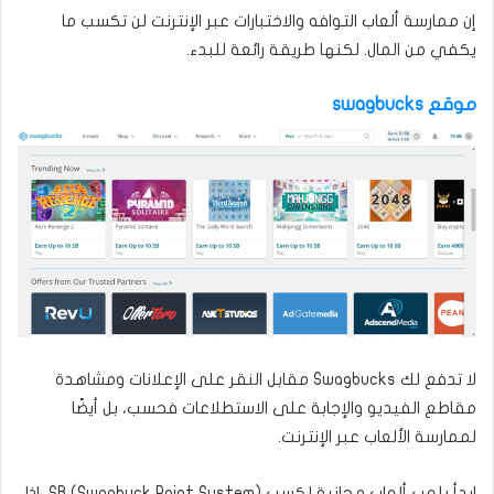
إن ممارسة ألعاب التوافه والاختبارات عبر الإنترنت لن تكسب ما
يكفي من المال. لكنها طريقة رائعة للبدء.
موقع swagbucks
لا تدفع لك Swagbucks مقابل النقر على الإعلانات ومشاهدة
مقاطع الفيديو والإجابة على الاستطلاعات فحسب، بل أيضًا
لممارسة الألعاب عبر الإنترنت.
ابدأ بلعب ألعاب مجانية لكسب SB (Swagbuck Point System). إذا