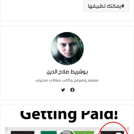
يمكنك تطبيقها
بوشريط صلاح الدين
مصمم ومبرمج وكاتب مقالات محترف
ت
و
ف
ي
ي
ت
س
ر
ب
و
ك