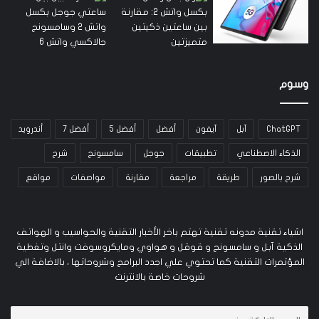
وسوم
ChatGPT
آبل
آيفون
أفضل
أفضل 5
أفضل 7
أندرويد
الذكاء الاصطناعي
تطبيقات
جوجل
سامسونج
شرح
شرح بالصور
طريقة
مراجعة
مقارنة
مواصفات
مواقع
اشياء تقنية مدونه تقنية تهتم باخر الأخبار التقنية والحواسيب و الهواتف
الذكية آبل و سامسونج و قوقل و هواوي ومايكروسوفت وانتل وتغطية
المؤتمرات التقنية كما تحتوي علي اجدد البرامج وشروحاتها ، بالاضافة الي
شروحات خاصة بالانترنت