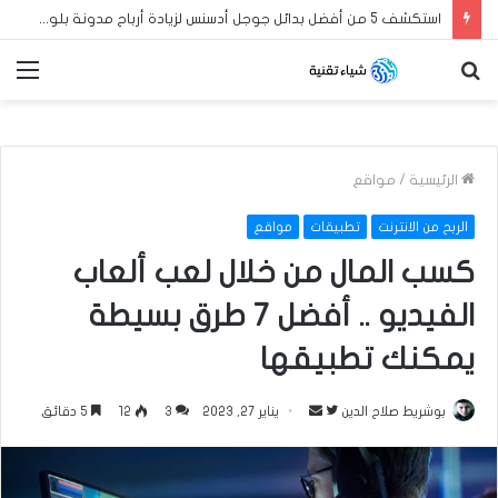
استكشف 5 من أفضل بدائل جوجل أدسنس لزيادة أرباح مدونة بلوجر العربية الخاصة بك في عام 2024
بحث
الق
عن
الرئيسية
/
مواقع
الربح من الانترنت
تطبيقات
مواقع
كسب المال من خلال لعب ألعاب
الفيديو .. أفضل 7 طرق بسيطة
يمكنك تطبيقها
بوشريط صلاح الدين
ت
أ
يناير 27, 2023
3
12
5 دقائق
ا
ر
ب
س
ع
ل