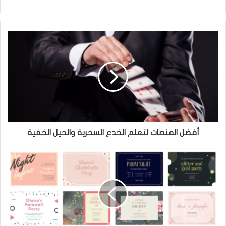
و
ف
ي
ي
ت
س
ر
ب
و
ك
أفضل المنصات لتعلم الخدع السحرية والحيل الخفية