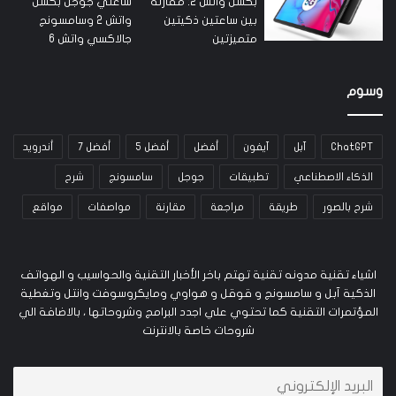
وسوم
ChatGPT
آبل
آيفون
أفضل
أفضل 5
أفضل 7
أندرويد
الذكاء الاصطناعي
تطبيقات
جوجل
سامسونج
شرح
شرح بالصور
طريقة
مراجعة
مقارنة
مواصفات
مواقع
اشياء تقنية مدونه تقنية تهتم باخر الأخبار التقنية والحواسيب و الهواتف
الذكية آبل و سامسونج و قوقل و هواوي ومايكروسوفت وانتل وتغطية
المؤتمرات التقنية كما تحتوي علي اجدد البرامج وشروحاتها ، بالاضافة الي
شروحات خاصة بالانترنت