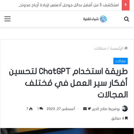
استكشف 5 من أفضل بدائل جوجل أدسنس لزيادة أرباح مدونة بلوجر العربية الخاصة بك في عام 2024
بحث
الق
عن
الرئيسية
/
مقالات
مقالات
طريقة استخدام ChatGPT لتحسين
أفكار سير العمل في مُختلف
المجالات
بوشريط صلاح الدين
ت
أ
أغسطس 27, 2023
1
7
ا
ر
4 دقائق
ب
س
ع
ل