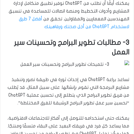
يمكنك أيضًا أن تطلب من ChatGPT توفير تطبيق متكامل لإدارة
المشاريع وأدوات التخطيط ومنصة اتصالات للمساعدة في تنسيق
المهندسين المعماريين والمقاولين. تحقق من
أفضل 7 طرق
لاستخدام ChatGPT من أجل صحتك ورفاهيتك
3- مطالبات تطوير البرامج وتحسينات سير
العمل
تساعد براعة ChatGPT في إحداث ثورة في طريقة تصور وتنفيذ
مشاريع البرمجة التي تقوم بإنشائها. على سبيل المثال، قد يُطلب
من فريق تطوير البرامج الذي يتطلع إلى تحسين عملية ChatGPT
“تحسين سير عمل تطوير البرامج الرشيقة للفرق المختلطة”.
يمكنك حتى استخدامه للتوصل إلى أفكار للاجتماعات الافتراضية،
مما يساعد كل فرد في فريقك البعيد على البقاء متسقًا ومنتجًا.
كما يمكّن تحليل ChatGPT فرق تطوير البرامج من تحسين التعاون،