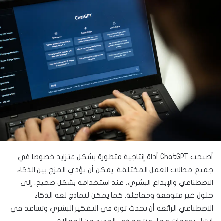
ع
ب
ل
ر
ى
ي
ت
د
و
ا
ي
إ
ت
ل
ر
ك
ت
ر
و
ن
ي
أصبحت ChatGPT أداة إنتاجية متطورة بشكل متزايد خصوصا في
ا
جميع مجالات العمل المختلفة. يمكن أن يؤدي المزج بين الذكاء
الاصطناعي والإبداع البشري، عند استخدامه بشكل صحيح، إلى
حلول غير متوقعة ومفاجئة. كما يمكن لنماذج لغة الذكاء
الاصطناعي الرائعة أن تحدث ثورة في التفكير البشري وتساعد في
إنشاء تدفقات عمل منتجة في العديد من المجالات.