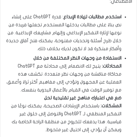
الاصطناعي:
استخدم مطالبات لزيادة الإبداع
: قدرة ChatGPT على إنشاء
نص بناءً على مطالبات يدخلها المستخدم تجعلها فريدة من
نوعها لإثارة التفكير الإبداعي وإلهام مشاريعك الإبداعية. من
خلال طرح أسئلة وتحديات مفتوحة، يمكنك فتح آفاق جديدة
وأفكار مبتكرة قد لا تكون لديك بخلاف ذلك.
الاستفادة من وجهات النظر المختلفة من خلال
المحادثات:
يتيح لك الانضمام إلى محادثة مع ChatGPT
محاكاة مناقشة من وجهات نظر متعددة. تكشف هذه
العملية عن المجهول وتؤدي إلى مفاهيم أكثر ثراءً وأعمق،
مع توفير الوقت في القيام بالأعمال اليدوية بنفسك.
ضع في اعتبارك مناهج غير تقليدية لحل
المشكلات:
باستخدام الإرشادات الصحيحة، يمكنك نوعًا من
التفكير المنطقي لـ ChatGPT والتوصل إلى حلول غير
قياسية. هذا يدفعك للخروج من منطقة الراحة الخاصة بك
ويمكن أن يؤدي إلى احتيال غير ملحوظ.