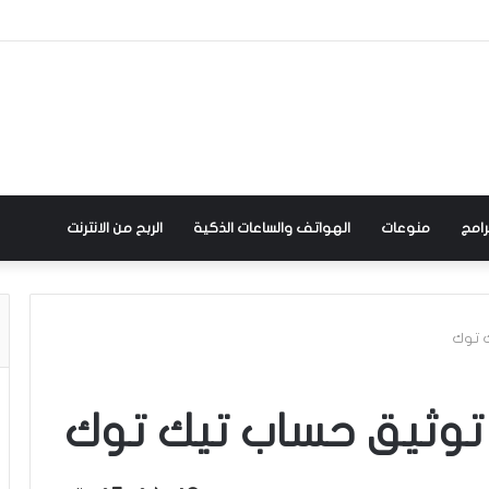
رامج
منوعات
الهواتف والساعات الذكية
الربح من الانترنت
ك توك
 توثيق حساب تيك توك