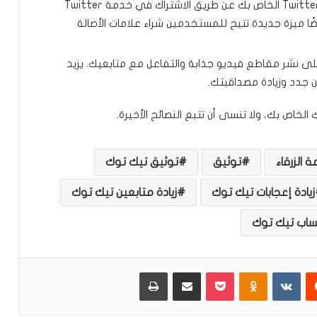
سنويًا، يمكنك الآن التوثيق بسهولة من حساب Twitter الخاص بك عن طريق الاشتراك في خدمة Twitter
. تختبر تطبيقات Facebook و Instagram أيضًا ميزة جديدة تتيح للمستخدمين شراء علامات الأصالة
على نشر مقاطع فيديو جذابة والتفاعل مع متابعيك. يزيد
 جدد وزيادة مصداقيتك.
لخاص بك، ولا تنسى أن تتبع النصائح الأخيرة.
ة الزرقاء
توثيق
توثيق تيك توك
زيادة إعجابات تيك توك
زيادة متابعين تيك توك
ساب تيك توك
‏Reddit
‏VKontakte
Odnoklassniki
بوكيت
مشاركة عبر البريد
طباعة