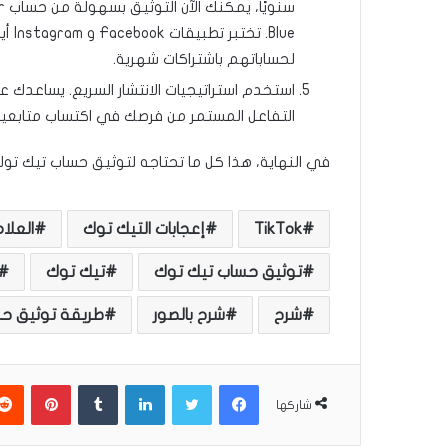
Blue
لحساباتهم باشتراكات شهرية.
استخدم استراتيجيات الانتشار السريع. يساعدك 
التفاعل المستمر من فرصك في اكتساب متابعين
في النهاية، هذا كل ما تحتاجه لتوثيق حساب تيك توك ا
TikTok
إعجابات التيك توك
العلام
توثيق حساب تيك توك
تيك توك
شرح
شرح بالصور
طريقة توثيق ح
فيسبوك
تويتر
لينكدإن
‏Tumblr
بينتيريست
شاركها