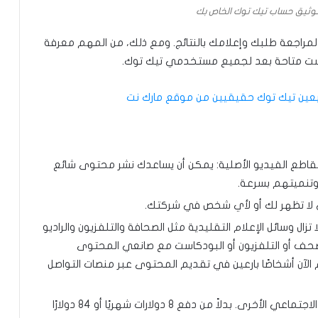
توثيق حساب تيك توك الخاص بك
مراجعة طلبك وإعلامك بالنتائج. ومع ذلك، من المهم معرفة
ليست متاحة بعد لجميع مستخدمي تيك توك.
ابعين تيك توك حقيقيين من موقع مارك نت
 مقاطع الفيديو الأصلية: يمكن أن يساعدك نشر محتوى شائع
تنميتهم بسرعة.
ي لا تظهر لك أو لأي شخص في شركتك.
تزال وسائل الإعلام التقليدية مثل الصحافة والتلفزيون والراديو
حف أو التلفزيون أو البودكاست مع صانعي المحتوى
 الآن أشخاصًا بارعين في تقديم المحتوى عبر منصات التواصل
حاول التوثيق من حساباتك على منصات التواصل الاجتماعي الأخرى. بدلاً من دفع 8 دولارات شهريًا أو 84 دولارًا