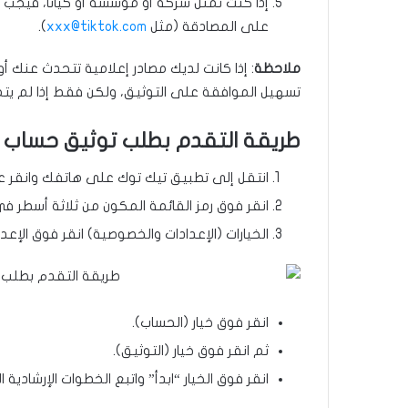
إذا كنت تمثل شركة أو مؤسسة أو كيانًا، فيجب أ
على المصادقة (مثل
xxx@tiktok.com
).
ملاحظة
: إذا كانت لديك مصادر إعلامية تتحدث عنك أ
تسهيل الموافقة على التوثيق، ولكن فقط إذا لم يتم
طريقة التقدم بطلب توثيق حساب ت
انتقل إلى تطبيق تيك توك على هاتفك وانقر ع
انقر فوق رمز القائمة المكون من ثلاثة أسطر في ا
الخيارات (الإعدادات والخصوصية) انقر فوق الإع
انقر فوق خيار (الحساب).
ثم انقر فوق خيار (التوثيق).
انقر فوق الخيار “ابدأ” واتبع الخطوات الإرشادية 