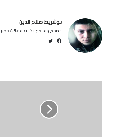
بوشريط صلاح الدين
مصمم ومبرمج وكاتب مقالات محتر
ت
و
ف
ي
ي
ت
س
ر
ب
و
ك