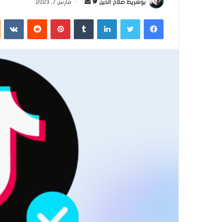
بوشريط صلاح الدين
ت
أ
مارس 7, 2023
ا
ر
فيسبوك
تويتر
لينكدإن
‏Tumblr
بينتيريست
‏Reddit
‏VKontakte
ب
س
ع
ل
ع
ب
ل
ر
ى
ي
ت
د
و
ا
ي
إ
ت
ل
ر
ك
ت
ر
و
ن
ي
ا