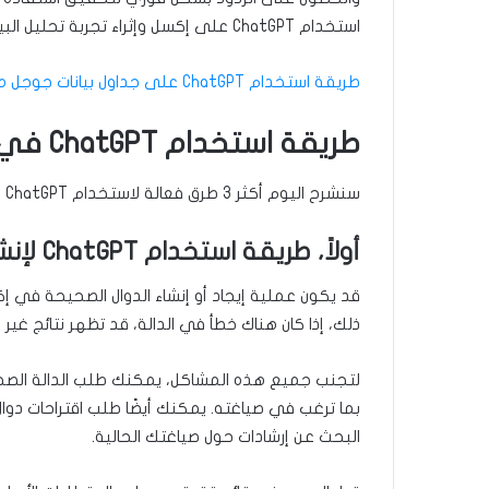
استخدام ChatGPT على إكسل وإثراء تجربة تحليل البيانات من خلال طُرق فعَّالة.
طريقة استخدام ChatGPT على جداول بيانات جوجل مع إضافة GPT For Sheets™ And Docs™
طريقة استخدام ChatGPT في إكسل
سنشرح اليوم أكثر 3 طرق فعالة لاستخدام ChatGPT في إكسل:
أولاً، طريقة استخدام ChatGPT لإنشاء الدوال في إكسل
قد يكون عملية إيجاد أو إنشاء الدوال الصحيحة في إكس
ذلك، إذا كان هناك خطأ في الدالة، قد تظهر نتائج 
بما ترغب في صياغته. يمكنك أيضًا طلب اقتراحات دوال
البحث عن إرشادات حول صياغتك الحالية.