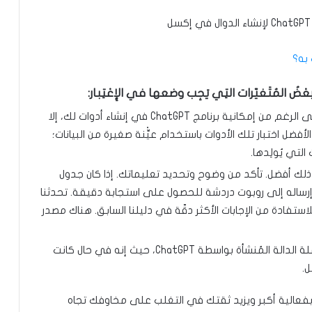
تأكد دائماً من صحة النتائج المتحصل عليها. فعلى الرغم من إمكانية برنامج ChatGPT في إنشاء أدوات لك، إلا
فضل اختبار تلك الأدوات باستخدام عيِّْنة صغيرة من البيانات؛
لتي يُولِدها.
 ذلك أفضل. تأكد من وضوح وتحديد تعليماتك. إذا كان جدول
وإرساله إلى روبوت دردشة للحصول على استجابة دقيقة. تحدثنا
قة صياغة مطالب ChatGPT فعّالة للاستفادة من الإجابات الأكثر دقّة في دليلنا السابق. هناك مصدر
كما يجب التحقق بعناية من تنسيق وتركيب جملة الدالة المُنشأة بواسطة ChatGPT، حيث إنه في حال كانت
.
بفعالية أكبر ويزيد ثقتك في التغلب على مخاوفك تجاه