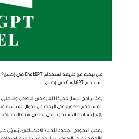
ا
هل تبحث عن طريقة استخدام ChatGPT في إكسل؟
أ
استخدام ChatGPT في إكسل.
يعَدُ برنامج إكسل مفيدًا للغاية في التعامل والتحليل
رائِعٍ لِمَسانَدَة المستخدِم في تخطي هذه التحديات.
بفضل النموذج المحدد للذكاء الاصطناعي، يُسهِّل 
والحصول على الردود بشكل فوري لتحقيق استفادة 