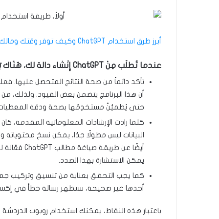
أبرز طرق استخدام ChatGPT وكيف توفر وقتك ومالك به؟
عندما تُطلَب مِنْ ChatGPT إِنْشاء دالة لك، هُنَاك بَعْضُ المُتَغيّرات التِي يَجِب وضعها في الإِعْتِبار:
أن هذا البرنامج يتضمن بعض القيود. ولذلك، من الأ
حتى يُطمئِنَّ مستخدِمُها بصحة ودقة المعطيات ا
كلما زادت الإرشادات المعلوماتية المقدمة، كان
البيانات ليس مطولًا جدًا، يمكن نسخ محتوياته 
أيضًا عن طري
يمكن الاستشارة بهذا الصدد.
أحدها غير صحيحة، ستظهر رسالة خطأ في إكسل
باعتبار هذه النقاط، يمكنك استخدام روبوت الدردشة 