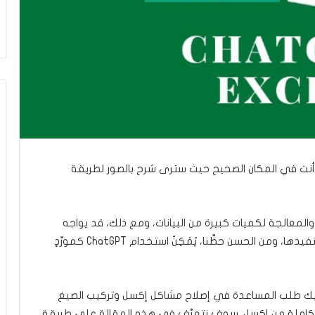
نت في المكان الصحيح حيث سترى شرح بالصور لطريقة
 والمعالجة لكميات كبيرة من البيانات، ومع ذلك، قد يواجه
المستخدم صعوبة في البحث عن الدوال المناسبة وتنفيذها، ومن الحسن حظِّنا، يُمْكِنُ استخدام ChatGPT كمورِّدٍ
عليك طلب المساعدة في إصلاح مشاكل إكسل وتركيب الصيغ
كاملة من إكسل. سوف نتعرَّف في هذه المقالة على طريقة