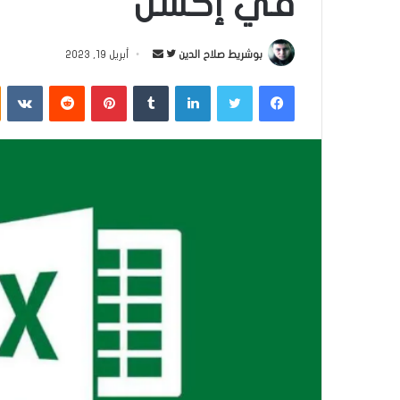
في إكسل
بوشريط صلاح الدين
ت
أ
أبريل 19, 2023
ا
ر
فيسبوك
تويتر
لينكدإن
‏Tumblr
بينتيريست
‏Reddit
‏VKontakte
ب
س
ع
ل
ع
ب
ل
ر
ى
ي
ت
د
و
ا
ي
إ
ت
ل
ر
ك
ت
ر
و
ن
ي