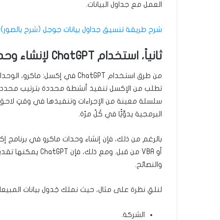
العمل مع جداول البيانات.
شرح طريقة تنسيق جداول بيانات جوجل (شرح بالصور)
ثانياً، استخدام ChatGPT لإنشاء وحدات ماكرو
من طرق استخدام ChatGPT في إكس
تطلب من الإكسل تنفيذ أنشطة محددة بترتيب محدد تل
سلسلة معينة من الإجراءات وتنفيذها في وقتٍ لاحق با
البرمجية يدوِّيًّا في كُلّ مرّة.
بالرغم من ذلك، فإن إنشاء وحدات ماكرو في برنامج إكس
أو VBA من قبل. ومع
والنصائح.
لنلقِ نظرة على مثال، حيث نملك جَدول بيانات المبيعا
الشركة.