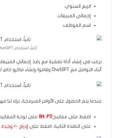
الربع السنوي.
إجمالي المبيعات.
اسم الموظف.
ثانياً، استخدام ChatGPT لإنشاء وحدات ماكرو في إكسل
نرغب في إنشاء أداة تصفية مع رصد إجمالي المبيعات 
أثناء التواصل مع ChatGPT وقاموا بإنشاء ماكرو خاص لتحقيق ذلك، حسب الموضح فيما يلي:
عندما يتم الحصول على الأوامر المبرمجة، ترك لنا م
اضغط على مفاتيح
Alt F11
على لوحة المفاتيح لت
على النافذة التالية، اضغط على
إدراج -> وحدة
.