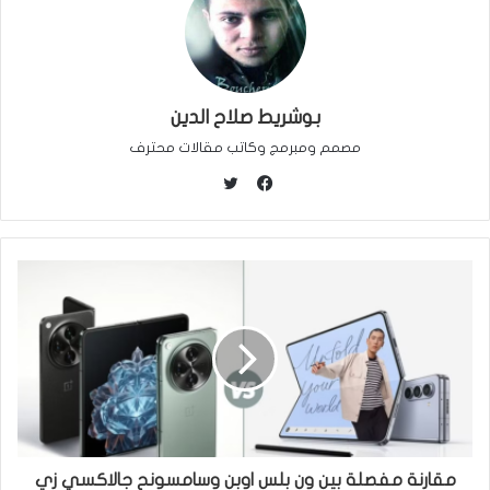
بوشريط صلاح الدين
مصمم ومبرمج وكاتب مقالات محترف
ت
و
ف
ي
ي
ت
س
ر
ب
و
ك
مقارنة مفصلة بين ون بلس اوبن وسامسونح جالاكسي زي