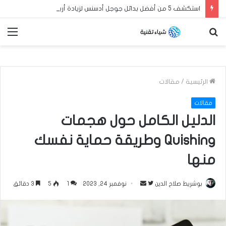
استكشف 5 من أفضل بدائل جوجل أدسنس لزيادة أرباح مدونة بلوجر العربية الخاصة بك في عام 2024
بحث
الق
عن
الرئيسية
/
مقالات
مقالات
الدليل الكامل حول هجمات
Quishing وطريقة حماية نفسك
منها
بوشريط صلاح الدين
ت
أ
نوفمبر 24, 2023
1
5
3 دقائق
ا
ر
ب
س
ع
ل