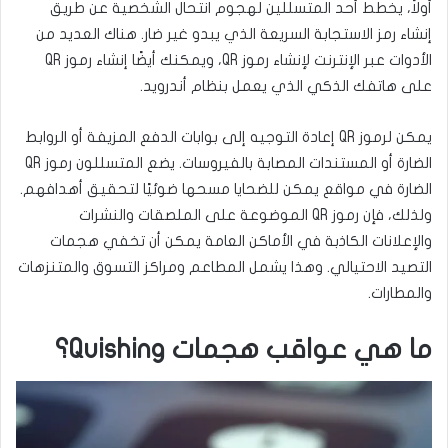
أولاً، يخطط أحد المتسللين لهجوم انتحال الشخصية عن طريق
إنشاء رمز الاستجابة السريعة الذي يبدو غير ضار. هناك العديد من
الأدوات عبر الإنترنت لإنشاء رموز QR، ويمكنك أيضًا إنشاء رموز QR
على هاتفك الذكي الذي يعمل بنظام أندرويد.
يمكن لرموز QR إعادة التوجيه إلى بوابات الدفع المزيفة أو الروابط
الضارة أو المستندات المصابة بالفيروسات. يضع المتسللون رموز QR
الضارة في مواقع يمكن للضحايا مسحها ضوئيًا لتحقيق أهدافهم.
ولذلك، فإن رموز QR الموضوعة على الملصقات والنشرات
والإعلانات الكاذبة في الأماكن العامة يمكن أن تخفي هجمات
التصيد الاحتيالي. وهذا يشمل المطاعم ومراكز التسوق والمتنزهات
والمطارات.
ما هي عواقب هجمات Quishing؟