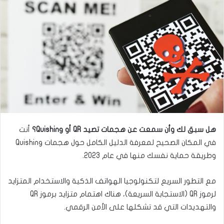
ع
ب
ل
ر
ى
ي
ت
د
و
ا
ي
إ
ت
ل
ر
ك
ت
ر
و
هل سبق لك وأن سمعت عن هجمات تصيد QR أو Quishing؟
أنت
ن
في المكان الصحيح لمعرفة الدليل الكامل حول هجمات Quishing
ي
وطريقة حماية نفسك منها في عام 2023.
ا
مع التطور السريع لتكنولوجيا الهواتف الذكية والاستخدام المتزايد
لرموز QR (الاستجابة السريعة)، هناك اهتمام متزايد برموز QR
والتهديدات التي قد تشكلها على الأمن الرقمي.