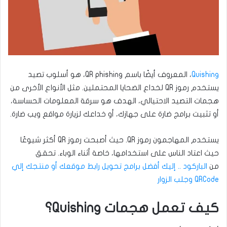
Quishing
، المعروف أيضًا باسم QR phishing، هو أسلوب تصيد
يستخدم رموز QR لخداع الضحايا المحتملين. مثل الأنواع الأخرى من
هجمات التصيد الاحتيالي، الهدف هو سرقة المعلومات الحساسة،
أو تثبيت برامج ضارة على جهازك، أو خداعك لزيارة مواقع ويب ضارة.
يستخدم المهاجمون رموز QR. حيث أصبحت رموز QR أكثر شيوعًا
حيث اعتاد الناس على استخدامها، خاصة أثناء الوباء. تحقق
من
الباركود .. إليك أفضل برامج تحويل رابط موقعك أو منتجك إلي
QRCode وجلب الزوار
كيف تعمل هجمات Quishing؟