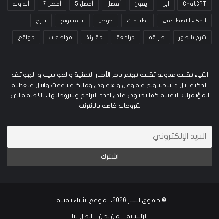
ChatGPT
آبل
آيفون
أفضل
أفضل 5
أفضل 7
أندرويد
الذكاء الاصطناعي
تطبيقات
جوجل
سامسونج
شرح
شرح بالصور
طريقة
مراجعة
مقارنة
مواصفات
مواقع
اشياء تقنية مدونه تقنية تهتم باخر الأخبار التقنية والحواسيب و الهواتف
الذكية آبل و سامسونج و قوقل و هواوي ومايكروسوفت وانتل وتغطية
المؤتمرات التقنية كما تحتوي علي اجدد البرامج وشروحاتها ، بالاضافة الي
شروحات خاصة بالانترنت
© حقوق النشر 2026، موقع اشياء تقنية |
الرئيسية
من نحن
اتصل بنا