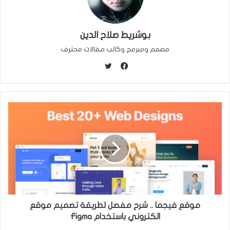
بوشريط صلاح الدين
مصمم ومبرمج وكاتب مقالات محترف
ت
و
ف
ي
ي
ت
س
ر
ب
و
ك
موقع فيجما .. شرح مفصل لطريقة تصميم موقع
الكتروني باستخدام Figma