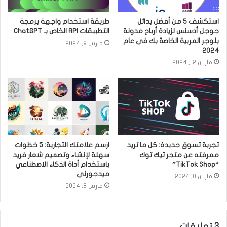
استكشف 5 من أفضل بدائل
طريقة استخدام واجهة برمجة
جوجل أدسنس لزيادة أرباح مدونة
التطبيقات API الخاص بـ ChatGPT
بلوجر العربية الخاصة بك في عام
مارس 9, 2024
2024
مارس 12, 2024
تجربة تسوق جديدة: كل ما تريد
ارسم علامتك التجارية: 5 خطوات
معرفته عن متجر تيك توك
سهلة لإنشاء وتصميم شعار فريد
“TikTok Shop”
باستخدام أداة الذكاء الاصطناعي
ميدجورني
مارس 8, 2024
مارس 8, 2024
‫3 تعليقات