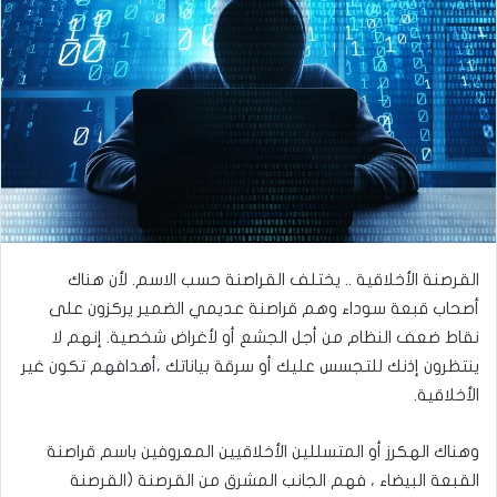
ل
ر
ى
ي
ت
د
و
ا
ي
إ
ت
ل
ر
ك
ت
ر
و
ن
القرصنة الأخلاقية .. يختلف القراصنة حسب الاسم. لأن هناك
ي
أصحاب قبعة سوداء وهم قراصنة عديمي الضمير يركزون على
ا
نقاط ضعف النظام من أجل الجشع أو لأغراض شخصية. إنهم لا
ينتظرون إذنك للتجسس عليك أو سرقة بياناتك ،أهدافهم تكون غير
الأخلاقية.
وهناك الهكرز أو المتسللين الأخلاقيين المعروفين باسم قراصنة
القبعة البيضاء ، فهم الجانب المشرق من القرصنة (القرصنة