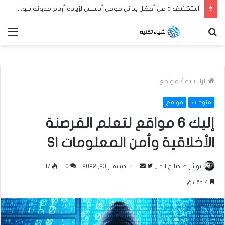
استكشف 5 من أفضل بدائل جوجل أدسنس لزيادة أرباح مدونة بلوجر العربية الخاصة بك في عام 2024
بحث
الق
عن
الرئيسية
/
مواقع
منوعات
مواقع
إليك 6 مواقع لتعلم القرصنة
الأخلاقية وأمن المعلومات SI
بوشريط صلاح الدين
ت
أ
ديسمبر 23, 2022
3
117
ا
ر
4 دقائق
ب
س
ع
ل
ع
ب