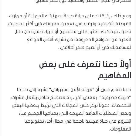
الصفر في مجال التطفل والحماية دون علم مسبق.
ومع ذلك ، إذا كنت على دراية جيدة بمهنيتك المهنية أو مهارات
القرصنة الأخلاقية وترغب في تعميق معرفتك في أكثر المجالات
تطلبًا ، فيمكنك العثور على متسللين أو خبراء حماية من خلال
العديد من المواقع المعروفة.نحن نشارك أفضل المواقع
لمساعدتك في أن تصبح هكر أخلاقي .
أولاً دعنا نتعرف على بعض
المفاهيم
دعنا نتفق على أن “مهنة الأمن السيبراني” تشبه إلى حد ما
“مهنة مصرفية”. بمعنى آخر ، إنه مصطلح شامل يشمل عشرات
التخصصات. دعونا نركز على المجالات التي ترتبط ببعضها البعض
وبعض المتطلبات العامة المهمة التي يحتاجها الجميع قبل
الشروع في حياة مهنية ناجحة في مجال أمن تكنولوجيا
المعلومات.