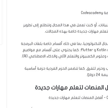
يانات، أو كنت تعمل في هذا المجال وتتطلع إلى تطوير
لتعلم مهارات جديدة خاصة بهذه المجالات.
مجال التكنولوجيا، بما في ذلك أقسام خاصة بلغات البرمجة
المختلفة مثل C ++ و بايثون و الجافاScript و Swift و Kotlin و Flutter. كما يحتوي على أقسام مع مواضيع
لوم الكمبيوتر والتعلم الآلي والذكاء الاصطناعي (AI).
ب وحزم للفرق. كما تتضمن الحزم الفردية حزمة أساسية