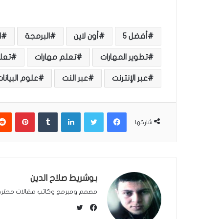
أفضل 5
أون لاين
البرمجة
ا
تطوير المهارات
تعلم مهارات
تعلم
عبر الإنترنت
عبر النت
علوم البيانا
فيسبوك
تويتر
لينكدإن
‏Tumblr
بينتيريست
شاركها
بوشريط صلاح الدين
مصمم ومبرمج وكاتب مقالات محتر
ت