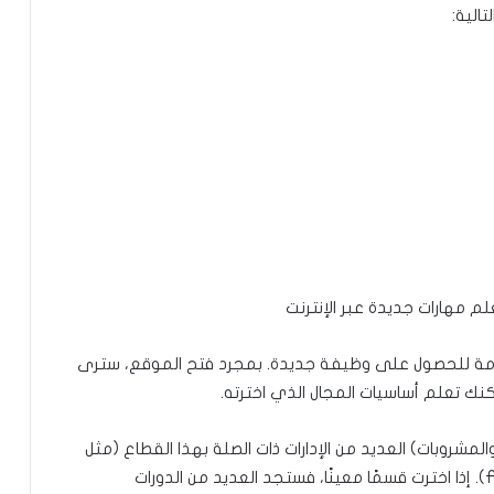
الية:
ازمة للحصول على وظيفة جديدة. بمجرد فتح الموقع، سترى
كنك تعلم أساسيات المجال الذي اخترته.
والمشروبات) العديد من الإدارات ذات الصلة بهذا القطاع (مثل
Food Handler، Food Manager، HASSA Food Delivery). إذا اخترت قسمًا معينًا، فستجد العديد من الدورات