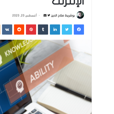
الإنترنت
بوشريط صلاح الدين
ت
أ
أغسطس 23, 2023
ا
ر
فيسبوك
تويتر
لينكدإن
‏Tumblr
بينتيريست
‏Reddit
‏VKontakte
ب
س
ع
ل
ع
ب
ل
ر
ى
ي
ت
د
و
ا
ي
إ
ت
ل
ر
ك
ت
ر
و
ن
ي