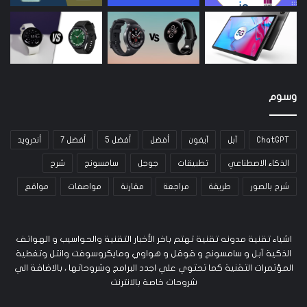
وسوم
ChatGPT
آبل
آيفون
أفضل
أفضل 5
أفضل 7
أندرويد
الذكاء الاصطناعي
تطبيقات
جوجل
سامسونج
شرح
شرح بالصور
طريقة
مراجعة
مقارنة
مواصفات
مواقع
اشياء تقنية مدونه تقنية تهتم باخر الأخبار التقنية والحواسيب و الهواتف
الذكية آبل و سامسونج و قوقل و هواوي ومايكروسوفت وانتل وتغطية
المؤتمرات التقنية كما تحتوي علي اجدد البرامج وشروحاتها ، بالاضافة الي
شروحات خاصة بالانترنت