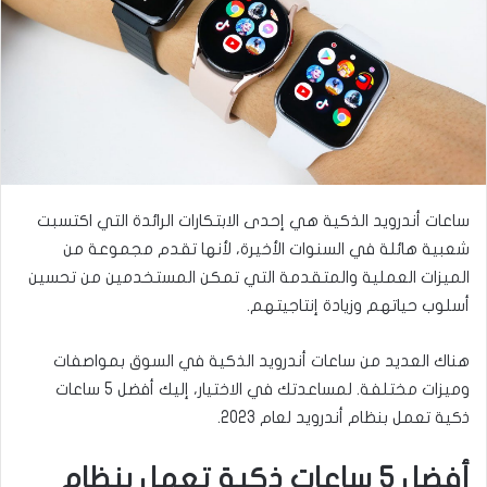
ى
ي
ت
د
و
ا
ي
إ
ت
ل
ر
ك
ت
ر
ساعات أندرويد الذكية هي إحدى الابتكارات الرائدة التي اكتسبت
و
شعبية هائلة في السنوات الأخيرة، لأنها تقدم مجموعة من
ن
الميزات العملية والمتقدمة التي تمكن المستخدمين من تحسين
ي
أسلوب حياتهم وزيادة إنتاجيتهم.
ا
هناك العديد من ساعات أندرويد الذكية في السوق بمواصفات
وميزات مختلفة. لمساعدتك في الاختيار، إليك أفضل 5 ساعات
ذكية تعمل بنظام أندرويد لعام 2023.
أفضل 5 ساعات ذكية تعمل بنظام