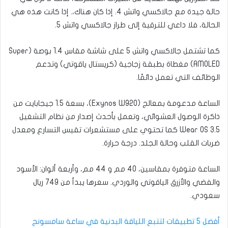
حالة جيدة مع جالاكسي واتش 4. إذا كان هناك،. إذا كانت هذه هي
الحالة، فلا داعي للترقية إلى طراز جالاكسي واتش 5.
كما تشتمل جالاكسي واتش 5 على شاشة مقاس 1.4 بوصة (Super
AMOLED) مغطاة بطبقة زجاجية (كريستال ياقوتي) وتدعم
الوظائف التي تعمل دائمًا.
الساعة مدعومة بمعالج (Exynos W920)، بسعة 1.5 جيجابايت من
ذاكرة الوصول العشوائي، وتعمل بأحدث إصدار من نظام التشغيل
Wear OS 3.5 كما تحتوي على مستشعرات تقيس التسارع ومعدل
ضربات القلب وحالة الجلد. درجة حرارة.
الساعة متوفرة بمقاسين، 40 مم و 44 مم، وأربعة ألوان: الأسود
والفضي والأزرق الياقوتي والوردي. سعرها يبدأ من 749 ريال
سعودي.
أفضل 5 تطبيقات لتتبع اللياقة البدنية في ساعة سامسونج