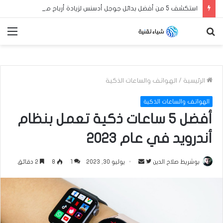
استكشف 5 من أفضل بدائل جوجل أدسنس لزيادة أرباح مدونة بلوجر العربية الخاصة بك في عام 2024
بحث
الق
عن
الرئيسية
/
الهواتف والساعات الذكية
الهواتف والساعات الذكية
أفضل 5 ساعات ذكية تعمل بنظام
أندرويد في عام 2023
بوشريط صلاح الدين
ت
أ
يوليو 30, 2023
1
8
2 دقائق
ا
ر
ب
س
ع
ل
ع
ب
ل
ر