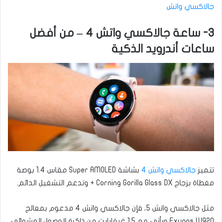
جالاكسي واتش
3- ساعة جالاكسي واتش 4 – من أفضل
ساعات أندرويد الذكية
تتميز
جالاكسي واتش 4
بشاشة Super AMOLED مقاس 1.4 بوصة
مغطاة بزجاج Corning Gorilla Glass DX + وتدعم التشغيل الدائم.
مثل جالاكسي واتش 5، فإن جالاكسي واتش 4 مدعوم بمعالج
Exynos W920 ويأتي مع 1.5 غيغابايت من ذاكرة الوصول العشوائي.