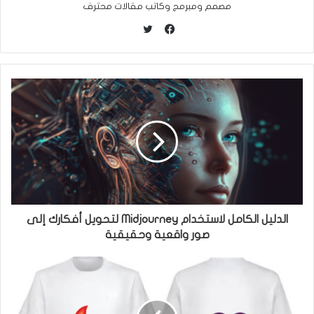
مصمم ومبرمج وكاتب مقالات محترف
ت
و
ف
ي
ي
ت
س
ر
ب
و
ك
الدليل الكامل لاستخدام Midjourney لتحويل أفكارك إلى
صور واقعية وحقيقية