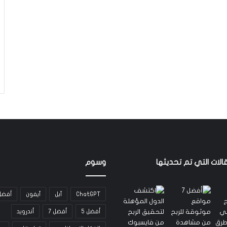
الات التي تم تحديثها
وسوم
ChatGPT
آبل
آيفون
أفضل
أفضل 5
أفضل 7
أندرويد